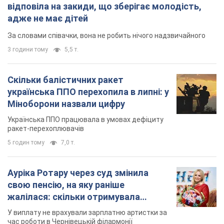
відповіла на закиди, що зберігає молодість,
адже не має дітей
За словами співачки, вона не робить нічого надзвичайного
3 години тому
5,5 т.
Скільки балістичних ракет
українська ППО перехопила в липні: у
Міноборони назвали цифру
Українська ППО працювала в умовах дефіциту
ракет-перехоплювачів
5 годин тому
7,0 т.
Ауріка Ротару через суд змінила
свою пенсію, на яку раніше
жалілася: скільки отримувала
співачка
У виплату не врахували зарплатню артистки за
час роботи в Чернівецькій філармонії