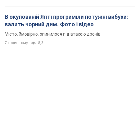
В окупованій Ялті прогриміли потужні вибухи:
валить чорний дим. Фото і відео
Місто, ймовірно, опинилося під атакою дронів
7 годин тому
8,3 т.