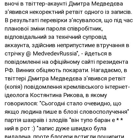
вночі в твіттер-акаунті Дмитра Медведєва
з'явився некоректний ретвіт одного із записів.
В результаті перевірки з'ясувалося, що під час
планової зміни пароля співробітник,
відповідальний за технічний супровід
аккаунта, здійснив неприпустиме втручання в
стрічку @ MedvedevRussia", - йдеться в
повідомленні на офіційному сайті президента
РФ. Винних обіцяють покарати. Нагадаємо, в
твіттері Дмитра Медведєва з'явився ретвіт
(копія) повідомлення кремлівського інтернет-
ідеолога Костянтина Рикова, в якому
говорилося: "Сьогодні стало очевидно, що
якщо людина пише в блозі словосполучення"
партія шахраїв і злодіїв "він тупо баран е * *
ний в рот :) "запис дуже швидко була
видалена, проте блогери встигли поширити