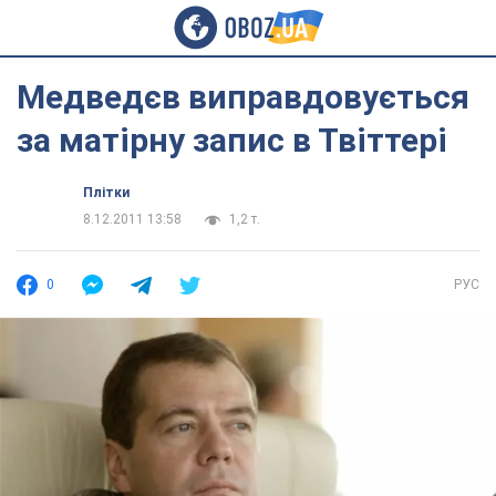
Медведєв виправдовується
за матірну запис в Твіттері
Плітки
8.12.2011 13:58
1,2 т.
0
РУС