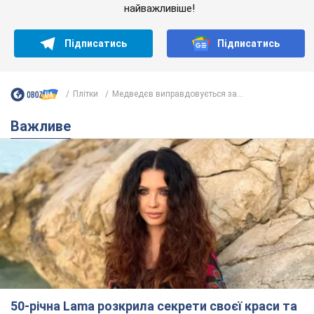
найважливіше!
Підписатись
Підписатись
Плітки
Медведєв виправдовується за...
Важливе
50-річна Lama розкрила секрети своєї краси та