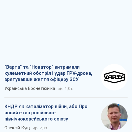
"Варта" та "Новатор" витримали
кулеметний обстріл і удар FPV-дрона,
врятувавши життя офіцеру ЗСУ
Українська Бронетехніка
1,8 т.
КНДР як каталізатор війни, або Про
новий етап російсько-
північнокорейського союзу
Олексій Кущ
2,0 т.