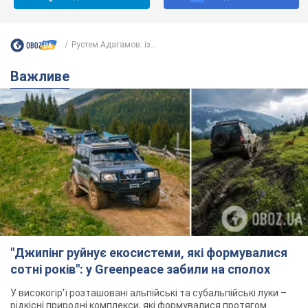
Рустем Адагамов: із...
Важливе
"Джипінг руйнує екосистеми, які формувалися
сотні років": у Greenpeace забили на сполох
У високогір'ї розташовані альпійські та субальпійські луки –
рідкісні природні комплекси, які формувалися протягом