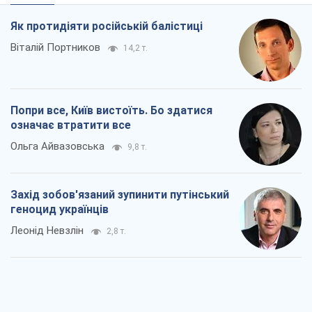
Як протидіяти російській балістиці
Віталій Портников
14,2 т.
Попри все, Київ вистоїть. Бо здатися
означає втратити все
Ольга Айвазовська
9,8 т.
Захід зобов'язаний зупинити путінський
геноцид українців
Леонід Невзлін
2,8 т.