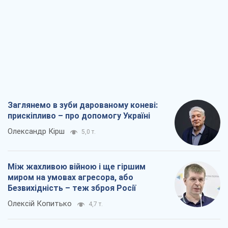
Заглянемо в зуби дарованому коневі:
прискіпливо – про допомогу Україні
Олександр Кірш
5,0 т.
Між жахливою війною і ще гіршим
миром на умовах агресора, або
Безвихідність – теж зброя Росії
Олексій Копитько
4,7 т.