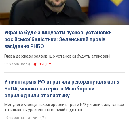
Україна буде знищувати пускові установки
російської балістики: Зеленський провів
засідання РНБО
Глава держави заявив, що установки будуть атаковані
12 часов назад
128,8 т.
У липні армія РФ втратила рекордну кількість
БпЛА, човнів і катерів: в Міноборони
оприлюднили статистику
Минулого місяця також зросли втрати РФ у живій силі, танках
та кількість уражень на великій відстані
10 часов назад
4,7 т.