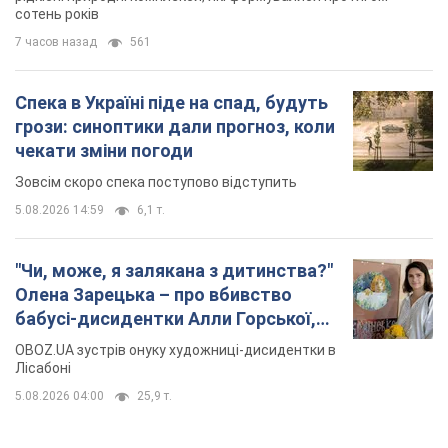
сотень років
7 часов назад
561
Спека в Україні піде на спад, будуть
грози: синоптики дали прогноз, коли
чекати зміни погоди
Зовсім скоро спека поступово відступить
5.08.2026 14:59
6,1 т.
"Чи, може, я залякана з дитинства?"
Олена Зарецька – про вбивство
бабусі-дисидентки Алли Горської,
критику Дмитра Стуса та втечу в
OBOZ.UA зустрів онуку художниці-дисидентки в
Португалію з 5 дітьми
Лісабоні
5.08.2026 04:00
25,9 т.