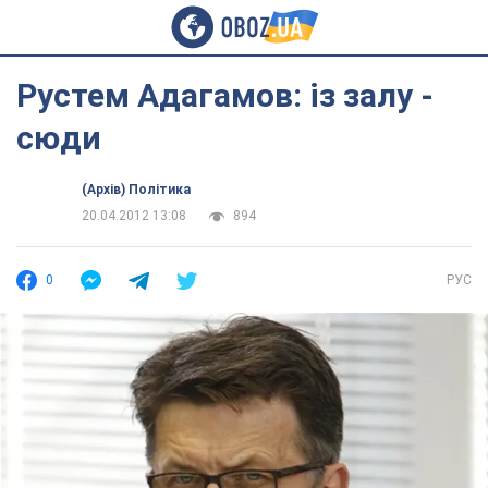
Рустем Адагамов: із залу -
сюди
(Архів) Політика
20.04.2012 13:08
894
0
РУС