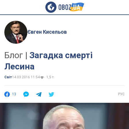
Євген Кисельов
Блог |
Загадка смерті
Лесина
Світ
14.03.2016 11:54
1,5 т.
13
РУС