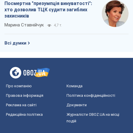
Про компанію
Команда
Правова інформація
Політика конфіденційності
Реклама на сайті
Документи
Редакційна політика
Журналісти OBOZ.UA на місці
подій
OBOZ.UA
Політика
Світ
Розслідування
Блоги
Суспільство
Регіони України