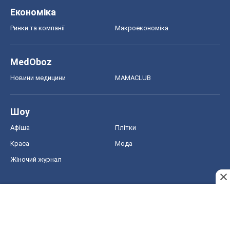
Шоу
Афіша
Плітки
Краса
Мода
Жіночий журнал