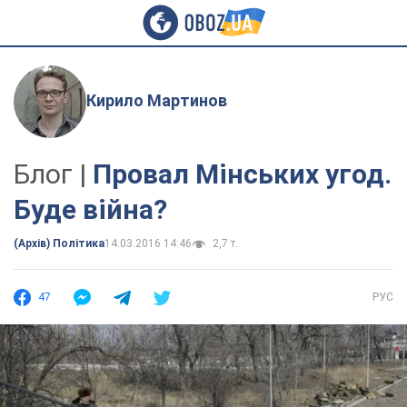
Кирило Мартинов
Блог |
Провал Мінських угод.
Буде війна?
(Архів) Політика
14.03.2016 14:46
2,7 т.
47
РУС