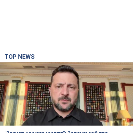
"Захист нашого життя": Зеленський про
антибалістику FREYJA, санкції проти Росії й
підтримку аграріїв. Відео
Європейські партнери долучаються до спільного проєкту
час назад
14,6 т.
"Балістика вбиває людей": Сікорський закликав
обговорити перехоплення ворожих ракет над