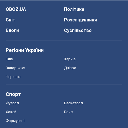
Київ
Харків
Запоріжжя
Дніпро
Черкаси
Спорт
Футбол
Баскетбол
Хокей
Бокс
Формула-1
Моя школа
ГДЗ
Підручники
Онлайн уроки
ДПА
ЗНО
НМТ
СНД посібники