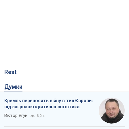
Rest
Думки
Кремль переносить війну в тил Європи:
під загрозою критична логістика
Віктор Ягун
8,0 т.
На якому боці історії виступає Дональд
Трамп?
Віктор Каспрук
6,8 т.
В Києві вирубали понад 300 великих
дерев заради теплотраси і всупереч
Генплану