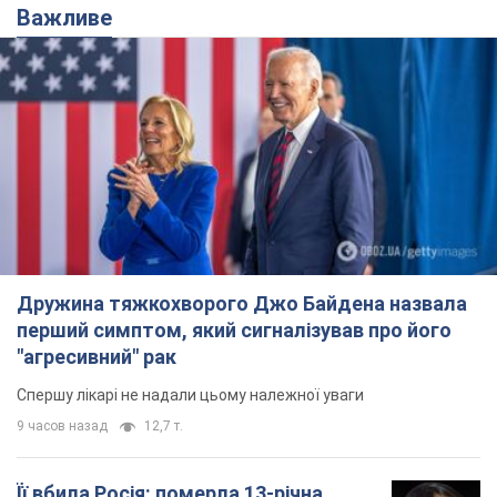
Дружина тяжкохворого Джо Байдена назвала
перший симптом, який сигналізував про його
"агресивний" рак
Спершу лікарі не надали цьому належної уваги
9 часов назад
12,7 т.
Її вбила Росія: померла 13-річна
дівчинка, поранена внаслідок
російської атаки на Сумщину. Фото
Того дня під час російського обстрілу загинули
її брат, вітчим та бабуся
9 часов назад
9,7 т.
Чому в СРСР лікарі носили лише білі