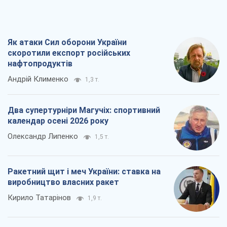
Два супертурніри Магучіх: спортивний
календар осені 2026 року
Олександр Липенко
1,5 т.
Ракетний щит і меч України: ставка на
виробництво власних ракет
Кирило Татарінов
1,9 т.
Посмертна "презумпція винуватості":
хто дозволив ТЦК судити загиблих
захисників
Марина Ставнійчук
4,7 т.
Всі думки