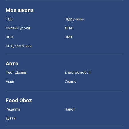
Авто
Тест Драйв
Електромобілі
Акції
Сервіс
Food Oboz
Рецепти
Напої
Дієти
Економіка
Ринки та компанії
Макроекономіка
MedOboz
Новини медицини
MAMACLUB