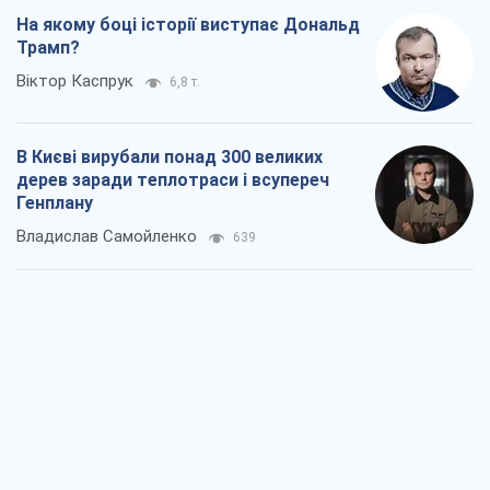
Владислав Самойленко
639
Як атаки Сил оборони України
скоротили експорт російських
нафтопродуктів
Андрій Клименко
1,3 т.