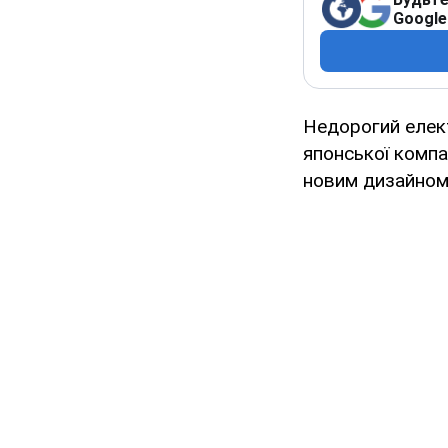
Google
Недорогий еле
японської компа
новим дизайном,