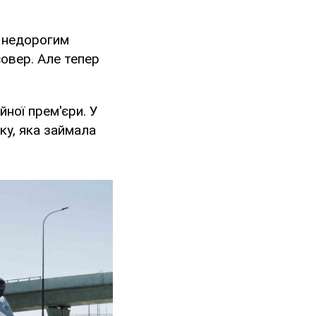
м недорогим
овер. Але тепер
йної прем'єри. У
ку, яка займала