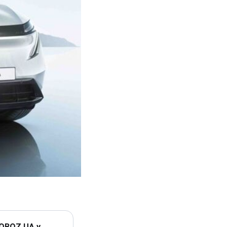
 OBOZ.UA у