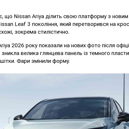
, що Nissan Ariya ділить свою платформу з нови
ssan Leaf 3 покоління, який перетворився на крос
схожі, зокрема стилістично.
riya 2026 року показали на нових фото після офіці
і зникла велика глянцева панель із темного пласти
ешітки. Фари змінили форму.