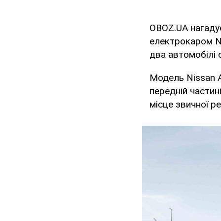
OBOZ.UA нагадує
електрокаром Ni
два автомобілі 
Модель Nissan A
передній частин
місце звичної р