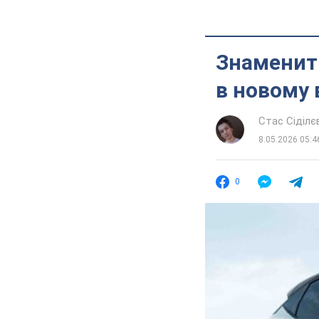
Знаменити
в новому 
Стас Сіділє
8.05.2026 05:4
0