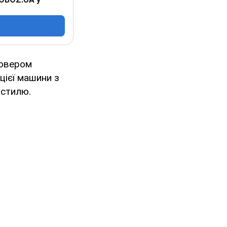
совером
цієї машини з
 стилю.