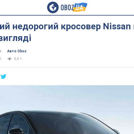
й недорогий кросовер Nissan
вигляді
в
Авто Oboz
6
6,6 т.