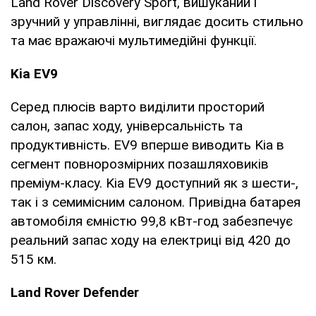
Land Rover Discovery Sport, вишуканий і
зручний у управлінні, виглядає досить стильно
та має вражаючі мультимедійні функції.
Kia EV9
Серед плюсів варто виділити просторий
салон, запас ходу, універсальність та
продуктивність. EV9 вперше виводить Kia в
сегмент повнорозмірних позашляховиків
преміум-класу. Kia EV9 доступний як з шести-,
так і з семимісним салоном. Привідна батарея
автомобіля ємністю 99,8 кВт-год забезпечує
реальний запас ходу на електриці від 420 до
515 км.
Land Rover Defender