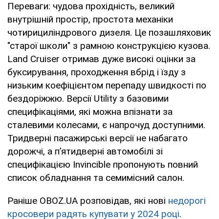
Переваги: чудова прохідність, великий
внутрішній простір, простота механіки
чотирициліндрового дизеля. Це позашляховик
"старої школи" з рамною конструкцією кузова.
Land Cruiser отримав дуже високі оцінки за
буксирування, проходження вбрід і їзду з
низьким коефіцієнтом перепаду швидкості по
бездоріжжю. Версії Utility з базовими
специфікаціями, які можна впізнати за
сталевими колесами, є напрочуд доступними.
Тридверні пасажирські версії не набагато
дорожчі, а п’ятидверні автомобілі зі
специфікацією Invincible пропонують повний
список обладнання та семимісний салон.
Раніше OBOZ.UA розповідав, які нові
недорогі
кросовери радять купувати у 2024 році
.