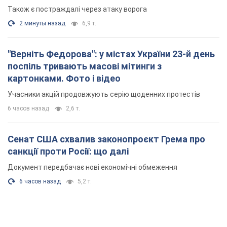
Також є постраждалі через атаку ворога
2 минуты назад
6,9 т.
"Верніть Федорова": у містах України 23-й день
поспіль тривають масові мітинги з
картонками. Фото і відео
Учасники акцій продовжують серію щоденних протестів
6 часов назад
2,6 т.
Сенат США схвалив законопроєкт Грема про
санкції проти Росії: що далі
Документ передбачає нові економічні обмеження
6 часов назад
5,2 т.