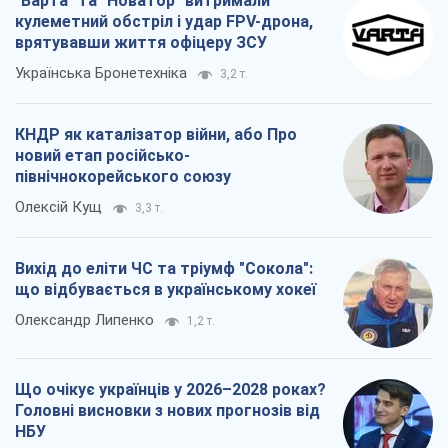
"Варта" та "Новатор" витримали
кулеметний обстріл і удар FPV-дрона,
врятувавши життя офіцеру ЗСУ
Українська Бронетехніка
3,2 т.
КНДР як каталізатор війни, або Про
новий етап російсько-
північнокорейського союзу
Олексій Кущ
3,3 т.
Вихід до еліти ЧС та тріумф "Сокола":
що відбувається в українському хокеї
Олександр Липенко
1,2 т.
Що очікує українців у 2026–2028 роках?
Головні висновки з нових прогнозів від
НБУ