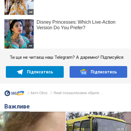
Ти ще не читаєш наш Telegram? А даремно! Підписуйся
Підписатись
Підписатись
Авто Oboz
Який позашляховик обрати:...
Важливе