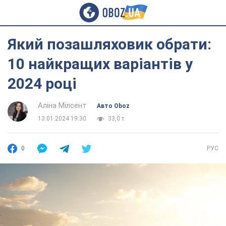
Який позашляховик обрати:
10 найкращих варіантів у
2024 році
Аліна Мілсент
Авто Oboz
13.01.2024 19:30
33,0 т.
0
РУС