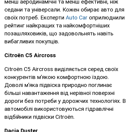
менш аеродинамічні та менш ефективні, ніж
седани та універсали. Кожен обирає авто для
своїх потреб. Експерти
Auto Car
оприлюднили
рейтинг найкращих та найкомфортніших
позашляховиків, що задовольнять навіть
вибагливих покупців.
Citroën C5 Aircross
Citroën C5 Aircross виділяється серед своїх
конкурентів м’якою комфортною їздою.
Доволі м’яка підвіска природно поглинає
більші навантаження від нерівної поверхні
дороги без потреби у дорожчих технологіях. В
автомобілі використовуються гідравлічні
відбійники підвіски Citroën.
Dacia Duster