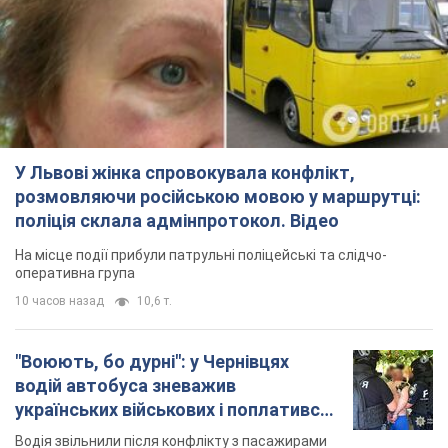
У Львові жінка спровокувала конфлікт,
розмовляючи російською мовою у маршрутці:
поліція склала адмінпротокол. Відео
На місце події прибули патрульні поліцейські та слідчо-
оперативна група
10 часов назад
10,6 т.
"Воюють, бо дурні": у Чернівцях
водій автобуса зневажив
українських військових і поплатився.
Відео
Водія звільнили після конфлікту з пасажирами