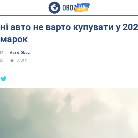
ні авто не варто купувати у 202
 марок
нт
Авто Oboz
20
37,9 т.