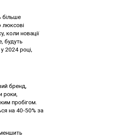
ь більше
о люксові
у, коли новації
е, будуть
 у 2024 році,
вий бренд,
и роки,
ким пробігом.
ься на 40-50% за
зменшить