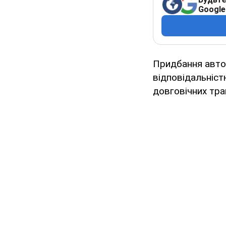
Google
Придбання авто 
відповідальніст
довговічних тра