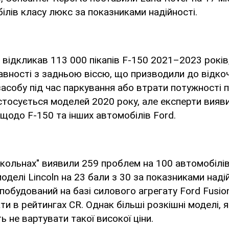
ілів класу люкс за показниками надійності.
відкликав 113 000 пікапів F-150 2021–2023 років,
авності з задньою віссю, що призводили до відко
асобу під час паркування або втрати потужності пі
стосується моделей 2020 року, але експерти вияви
 щодо F-150 та інших автомобілів Ford.
нкольнах" виявили 259 проблем на 100 автомобілі
оделі Lincoln на 23 бали з 30 за показниками надій
побудований на базі силового агрегату Ford Fusio
и в рейтингах CR. Однак більші розкішні моделі, я
ь не вартувати такої високої ціни.