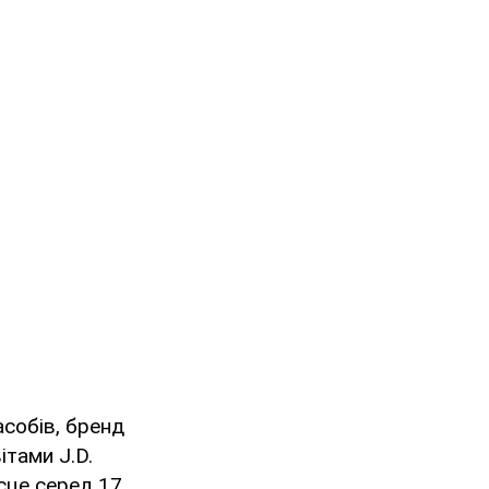
собів, бренд
ітами J.D.
ісце серед 17