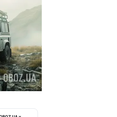
 OBOZ.UA у