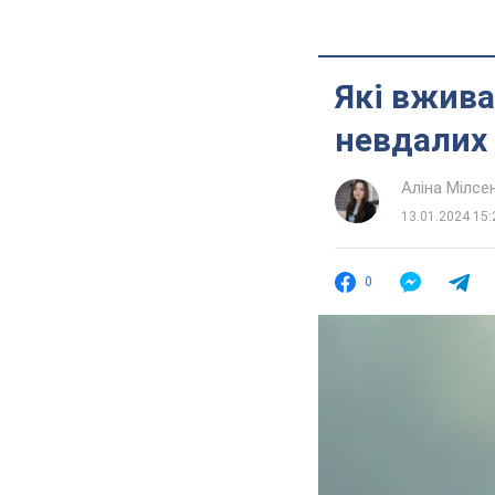
Які вжива
невдалих
Аліна Мілсе
13.01.2024 15:
0