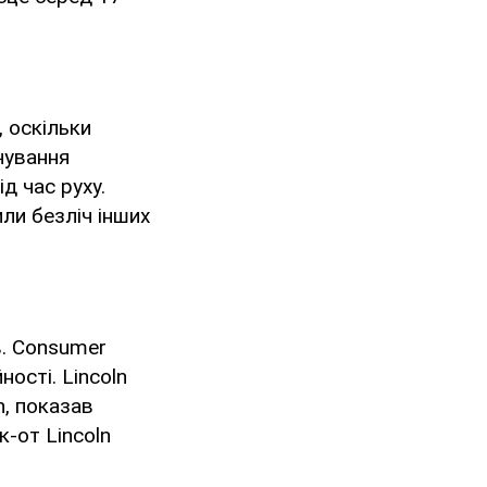
 оскільки
чування
д час руху.
ли безліч інших
в. Consumer
ності. Lincoln
n, показав
к-от Lincoln