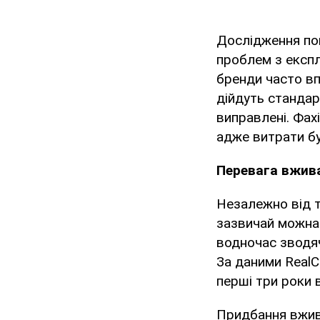
Дослідження пок
проблем з експл
бренди часто вп
дійдуть стандар
виправлені. Фах
адже витрати бу
Перевага вжив
Незалежно від т
зазвичай можна 
водночас зводяч
За даними RealC
перші три роки 
Придбання вжива