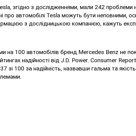
esla, згідно з дослідженнями, мали 242 проблеми 
ні про автомобілі Tesla можуть бути неповними, о
ормацією з дослідницькою компанією, кажуть експ
ми на 100 автомобілів бренд Mercedes Benz не по
йтингах надійності від J.D. Power. Consumer Repor
37 зі 100 за надійність, назвавши гальма та якіст
лемами.