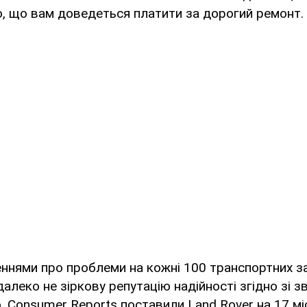
о, що вам доведеться платити за дорогий ремонт.
ннями про проблеми на кожні 100 транспортних за
алеко не зіркову репутацію надійності згідно зі зв
о, Consumer Reports поставили Land Rover на 17 м