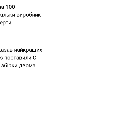
на 100
скільки виробник
ерти.
казав найкращих
ts поставили C-
ь збірки двома