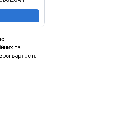
єю
ійних та
оєї вартості.