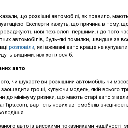
азали, що розкішні автомобілі, як правило, мают
уатацією. Експерти кажуть, що причина в тому, щ
роваджують нові технології першими, і до того час
тних автомобілів, будь-які помилки, швидше за вс
івці
розповіли
, які вживані авто краще не купувати
дуть вищими, ніж хотілося б.
аних авто
ого, чи шукаєте ви розкішний автомобіль чи масо
заощадити гроші, купуючи модель, якій всього тр
и до мінімуму ризики, що мають старі авто з вели
arTips.com, вартість нових автомобілів знецінюєт
володіння.
ного авто із високими показниками надійності, 