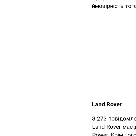
ймовірність тог
Land Rover
З 273 повідомле
Land Rover має д
Power. Крім тог