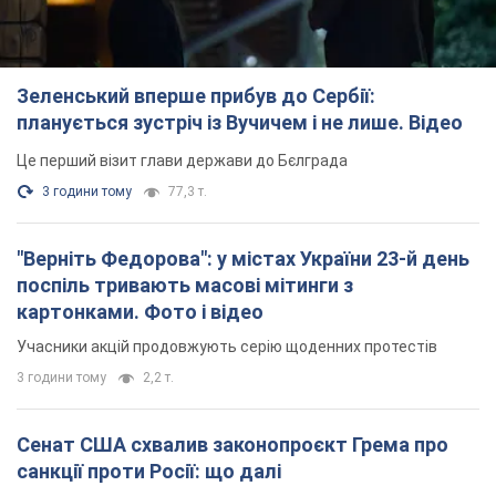
Зеленський вперше прибув до Сербії:
планується зустріч із Вучичем і не лише. Відео
Це перший візит глави держави до Бєлграда
3 години тому
77,3 т.
"Верніть Федорова": у містах України 23-й день
поспіль тривають масові мітинги з
картонками. Фото і відео
Учасники акцій продовжують серію щоденних протестів
3 години тому
2,2 т.
Сенат США схвалив законопроєкт Грема про
санкції проти Росії: що далі