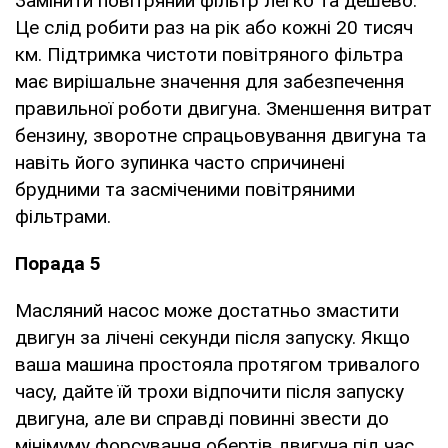
Замінити повітряний фільтр легко та дешево.
Це слід робити раз на рік або кожні 20 тисяч
км. Підтримка чистоти повітряного фільтра
має вирішальне значення для забезпечення
правильної роботи двигуна. Зменшення витрат
бензину, зворотне спрацьовування двигуна та
навіть його зупинка часто спричинені
брудними та засміченими повітряними
фільтрами.
Порада 5
Масляний насос може достатньо змастити
двигун за лічені секунди після запуску. Якщо
ваша машина простояла протягом тривалого
часу, дайте їй трохи відпочити після запуску
двигуна, але ви справді повинні звести до
мінімуму форсування обертів двигуна під час