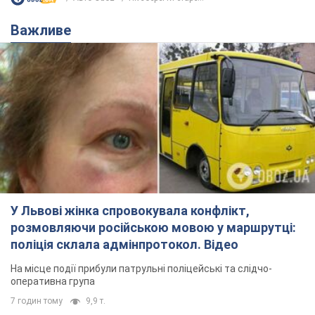
Важливе
У Львові жінка спровокувала конфлікт,
розмовляючи російською мовою у маршрутці:
поліція склала адмінпротокол. Відео
На місце події прибули патрульні поліцейські та слідчо-
оперативна група
7 годин тому
9,9 т.