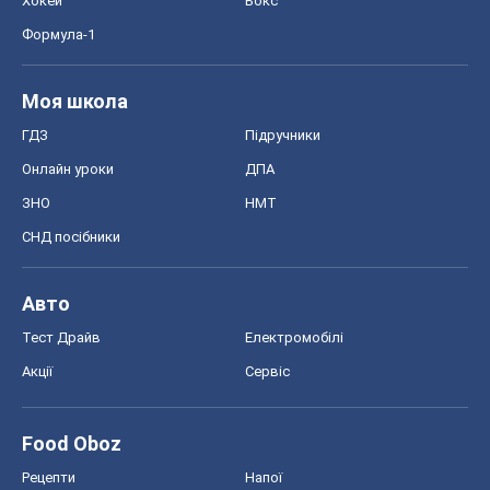
Хокей
Бокс
Формула-1
Моя школа
ГДЗ
Підручники
Онлайн уроки
ДПА
ЗНО
НМТ
СНД посібники
Авто
Тест Драйв
Електромобілі
Акції
Сервіс
Food Oboz
Рецепти
Напої