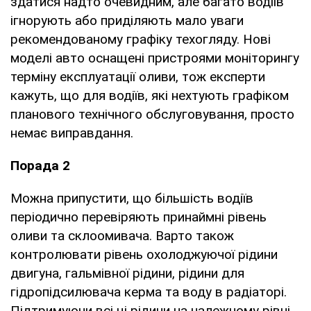
здатися надто очевидним, але багато водіїв
ігнорують або приділяють мало уваги
рекомендованому графіку техогляду. Нові
моделі авто оснащені пристроями моніторингу
терміну експлуатації оливи, тож експерти
кажуть, що для водіїв, які нехтують графіком
планового технічного обслуговування, просто
немає виправдання.
Порада 2
Можна припустити, що більшість водіїв
періодично перевіряють принаймні рівень
оливи та склоомивача. Варто також
контролювати рівень охолоджуючої рідини
двигуна, гальмівної рідини, рідини для
гідропідсилювача керма та воду в радіаторі.
Підтримуючи всі ці рідини на належному рівні,