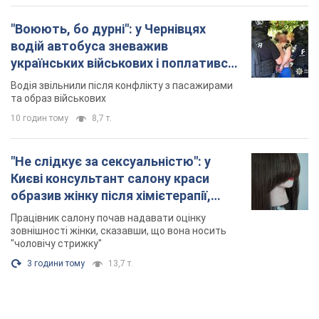
"Воюють, бо дурні": у Чернівцях
водій автобуса зневажив
українських військових і поплатився.
Відео
Водія звільнили після конфлікту з пасажирами
та образ військових
10 годин тому
8,7 т.
"Не слідкує за сексуальністю": у
Києві консультант салону краси
образив жінку після хімієтерапії,
розгорівся скандал. Фото
Працівник салону почав надавати оцінку
зовнішності жінки, сказавши, що вона носить
"чоловічу стрижку"
3 години тому
13,7 т.