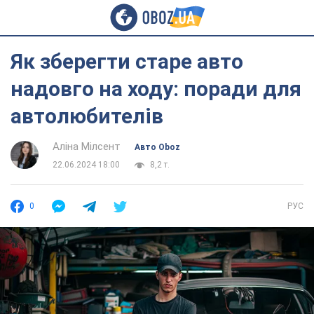
Як зберегти старе авто
надовго на ходу: поради для
автолюбителів
Аліна Мілсент
Авто Oboz
22.06.2024 18:00
8,2 т.
0
РУС