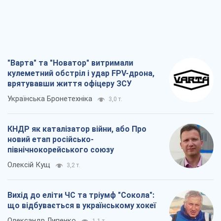
"Варта" та "Новатор" витримали
кулеметний обстріл і удар FPV-дрона,
врятувавши життя офіцеру ЗСУ
Українська Бронетехніка
3,0 т.
КНДР як каталізатор війни, або Про
новий етап російсько-
північнокорейського союзу
Олексій Кущ
3,2 т.
Вихід до еліти ЧС та тріумф "Сокола":
що відбувається в українському хокеї
Олександр Липенко