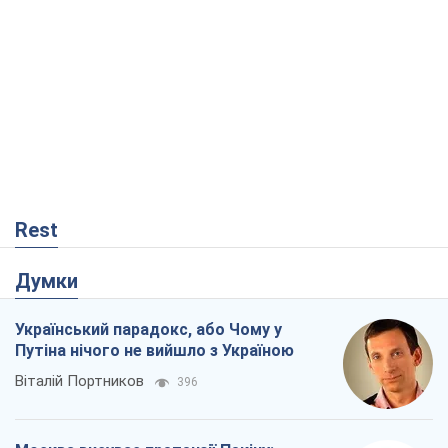
Думки
Український парадокс, або Чому у
Путіна нічого не вийшло з Україною
Віталій Портников
396
Москва висуває претензії Пекіну:
дружба перетворюється на залежність
Росії від Китаю
Віктор Каспрук
3,0 т.
У полоні власних міфів: як
Костянтинівка стала головною
ідеологічною пасткою для російських
окупантів
Дмитро Снєгирьов
777