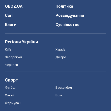
Спорт
Футбол
Баскетбол
Хокей
Бокс
Формула-1
Моя школа
ГДЗ
Підручники
Онлайн уроки
ДПА
ЗНО
НМТ
СНД посібники
Авто
Тест Драйв
Електромобілі
Акції
Сервіс