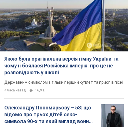
Державним символом є тільки перший куплет та приспів пісні
4 часа назад
16,9 т.
Олександру Пономарьову – 53: що
відомо про трьох дітей секс-
символа 90-х та який вигляд вони
мають
За розвитком кар'єри артист не забував про
особисте щастя
9 часов назад
8,5 т.
У ПриватБанку розповіли, чи дійсні
долари 1996 року: чи приймають
обмінники та банки такі купюри
Що робити, якщо банки та обмінні пункти не
приймають старі долари
11 часов назад
76,6 т.