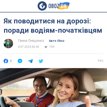
Як поводитися на дорозі:
поради водіям-початківцям
Ганна Оніщенко
Авто Oboz
4.07.2024 06:00
759
0
РУС