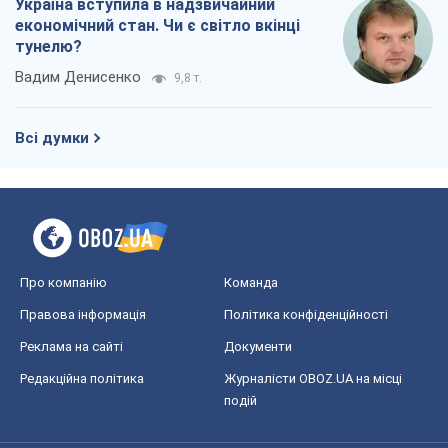
Про компанію
Команда
Правова інформація
Політика конфіденційності
Реклама на сайті
Документи
Редакційна політика
Журналісти OBOZ.UA на місці
подій
OBOZ.UA
Політика
Світ
Розслідування
Блоги
Суспільство
Регіони України
Київ
Харків
Запоріжжя
Дніпро
Черкаси