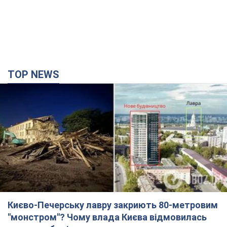
Києво-Печерську лавру закриють 80-метровим
"монстром"? Чому влада Києва відмовилась
зупиняти будівництво хмарочоса
"московського вірянина"
Яка реакція Кличка на петицію щодо скасування будівництва
час назад
8,4 т.
Армія Росії здійснила масовану атаку на Одесу:
горіла історична частина міста, є постраждалі.
Фото та відео
Для терору ворог застосував ракети та дрони
3 часа назад
52,3 т.