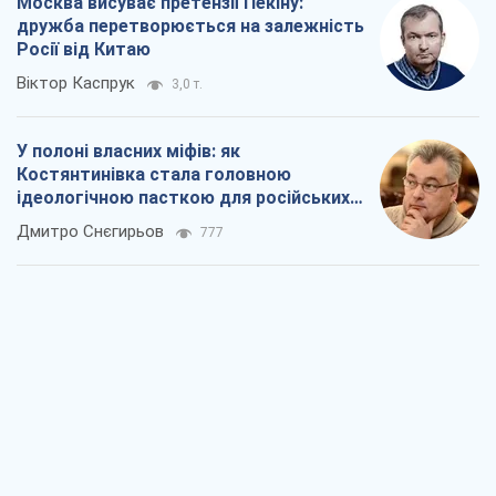
Рекрутинг: оновлений і, схоже,
корисний ворожий досвід, або
Діалектика вибагливого боягузтва
Олександр Кірш
972
Ні зброї, ні людей: як Лукашенко будує
нову армію
Ігар Тишкевич
16,3 т.