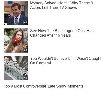
Ти ще не читаєш наш Telegram? А даремно! Підписуйся