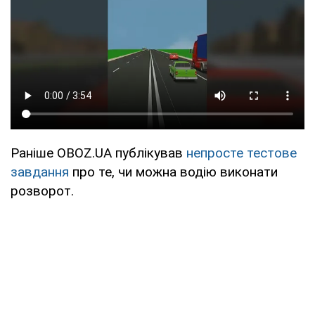
Раніше OBOZ.UA публікував
непросте тестове
завдання
про те, чи можна водію виконати
розворот.