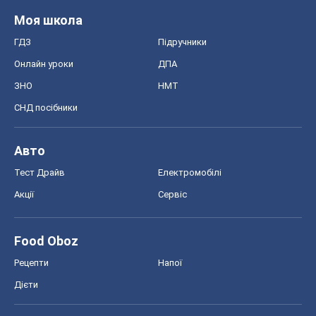
Food Oboz
Рецепти
Напої
Дієти
Економіка
Ринки та компанії
Макроекономіка
MedOboz
Новини медицини
MAMACLUB
Шоу
Афіша
Плітки
Краса
Мода