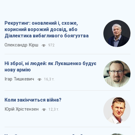
Коли закінчиться війна?
Юрій Хрістензен
12,3 т.
Україна вступила в надзвичайний
економічний стан. Чи є світло вкінці
тунелю?
Вадим Денисенко
9,8 т.
Всі думки