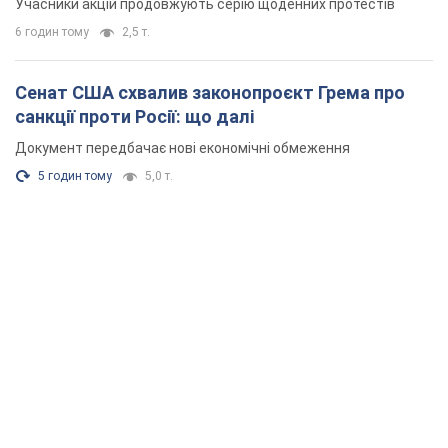
Учасники акцій продовжують серію щоденних протестів
6 годин тому
2,5 т.
Сенат США схвалив законопроєкт Грема про
санкції проти Росії: що далі
Документ передбачає нові економічні обмеження
5 годин тому
5,0 т.