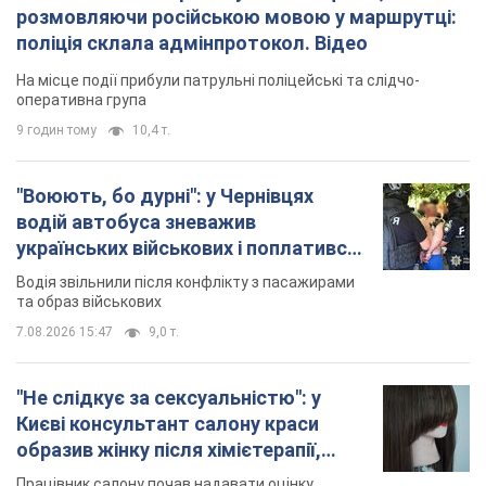
розмовляючи російською мовою у маршрутці:
поліція склала адмінпротокол. Відео
На місце події прибули патрульні поліцейські та слідчо-
оперативна група
9 годин тому
10,4 т.
"Воюють, бо дурні": у Чернівцях
водій автобуса зневажив
українських військових і поплатився.
Відео
Водія звільнили після конфлікту з пасажирами
та образ військових
7.08.2026 15:47
9,0 т.
"Не слідкує за сексуальністю": у
Києві консультант салону краси
образив жінку після хімієтерапії,
розгорівся скандал. Фото
Працівник салону почав надавати оцінку