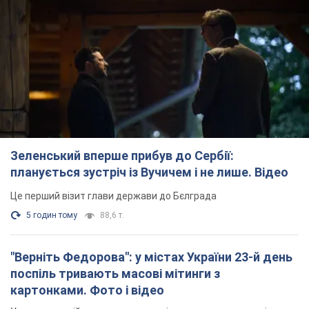
Зеленський вперше прибув до Сербії:
планується зустріч із Вучичем і не лише. Відео
Це перший візит глави держави до Бєлграда
5 годин тому
88,6 т.
"Верніть Федорова": у містах України 23-й день
поспіль тривають масові мітинги з
картонками. Фото і відео