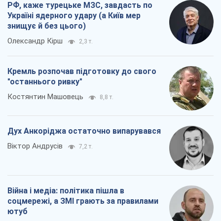
РФ, каже турецьке МЗС, завдасть по
Україні ядерного удару (а Київ мер
знищує й без цього)
Олександр Кірш
2,3 т.
Кремль розпочав підготовку до свого
"останнього ривку"
Костянтин Машовець
8,8 т.
Дух Анкоріджа остаточно випарувався
Віктор Андрусів
7,2 т.
Війна і медіа: політика пішла в
соцмережі, а ЗМІ грають за правилами
ютуб