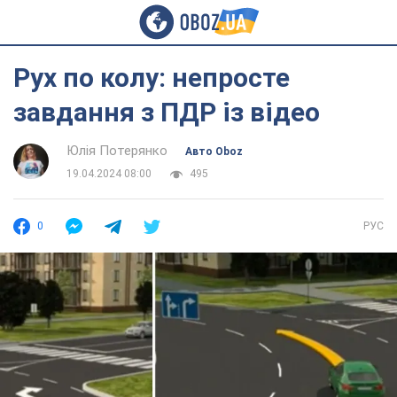
Рух по колу: непросте
завдання з ПДР із відео
Юлія Потерянко
Авто Oboz
19.04.2024 08:00
495
0
РУС