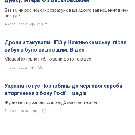
Без зміни російських розрахунків швидкого завершення війни
не буде
4 часа назад
32,6 т.
Дрони атакували НПЗ у Нижньокамську: після
вибухів було видно дим. Відео
Місцеві активно публікували фото та відео
4 часа назад
4,5 т.
Україна готує Чорнобиль до чергової спроби
вторгнення з боку Росії – медіа
Журналісти розповіли, що відбувається в зоні
6 часов назад
18,0 т.