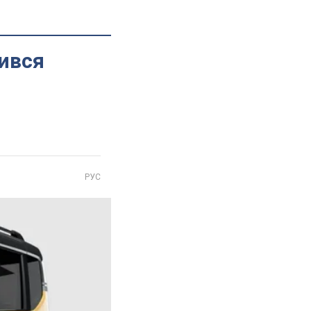
ився
РУС