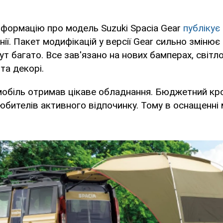
нформацію про модель Suzuki Spacia Gear
публікує
нії. Пакет модифікацій у версії Gear сильно змінює
т багато. Все зав'язано на нових бамперах, світлот
та декорі.
омобіль отримав цікаве обладнання. Бюджетний кр
юбителів активного відпочинку. Тому в оснащенні