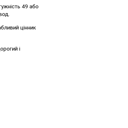
тужність 49 або
вод.
абливий цінник
орогий і