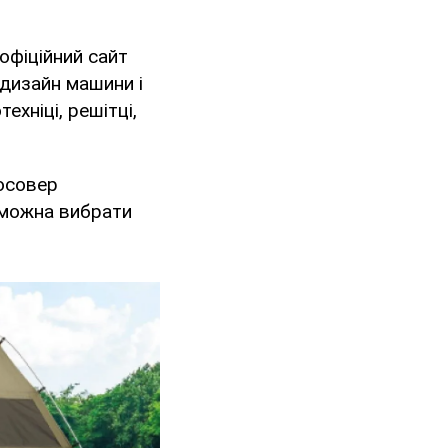
офіційний сайт
 дизайн машини і
ехніці, решітці,
осовер
 можна вибрати