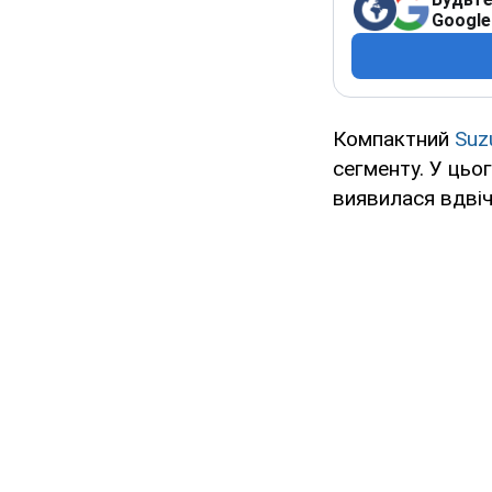
Google
Компактний
Suz
сегменту. У цьо
виявилася вдві