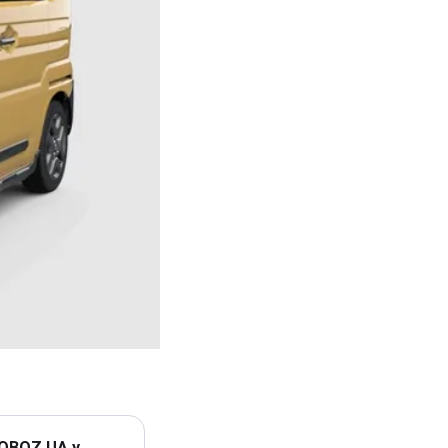
 OBOZ.UA у