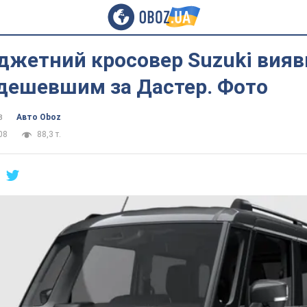
джетний кросовер Suzuki вияв
 дешевшим за Дастер. Фото
в
Авто Oboz
08
88,3 т.