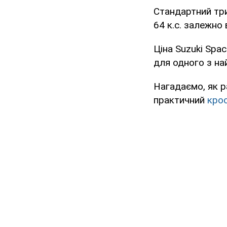
Стандартний три
64 к.с. залежно
Ціна Suzuki Spa
для одного з на
Нагадаємо, як р
практичний
кро