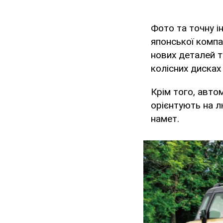
Фото та точну і
японської компа
нових деталей ту
колісних дисках 
Крім того, авт
орієнтують на л
намет.