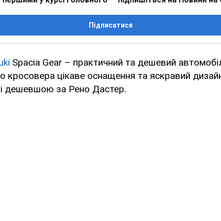
Підписатися
uki
Spacia Gear – практичний та дешевий автомоб
го кросовера цікаве оснащення та яскравий дизай
чі дешевшою за Рено Дастер.