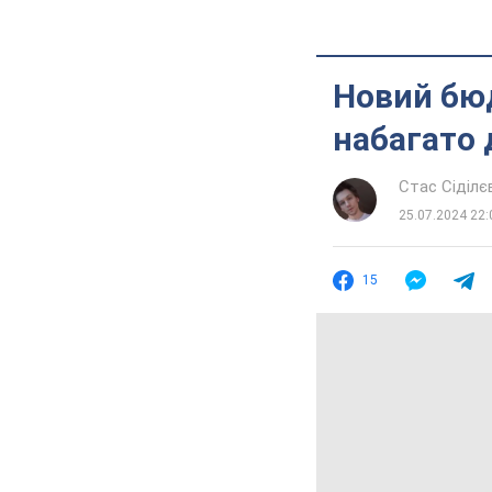
Новий бю
набагато
Стас Сіділє
25.07.2024 22:
15