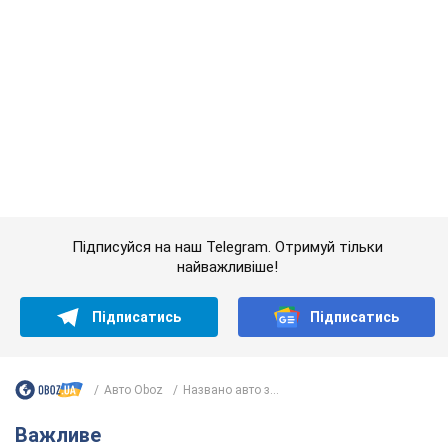
Авто Oboz
Названо авто з...
Важливе
Дружина тяжкохворого Джо Байдена назвала
перший симптом, який сигналізував про його
"агресивний" рак
Спершу лікарі не надали цьому належної уваги