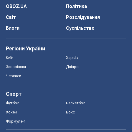
Футбол
Баскетбол
Хокей
Бокс
Формула-1
Моя школа
ГДЗ
Підручники
Онлайн уроки
ДПА
ЗНО
НМТ
СНД посібники
Авто
Тест Драйв
Електромобілі
Акції
Сервіс
Food Oboz