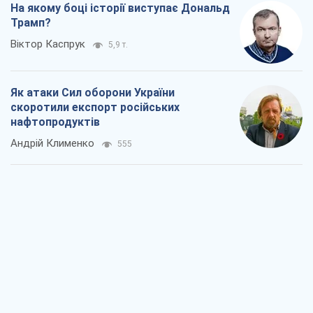
Два супертурніри Магучіх: спортивний
календар осені 2026 року
Олександр Липенко
384
Ракетний щит і меч України: ставка на
виробництво власних ракет
Кирило Татарінов
1,2 т.
Посмертна "презумпція винуватості":
хто дозволив ТЦК судити загиблих