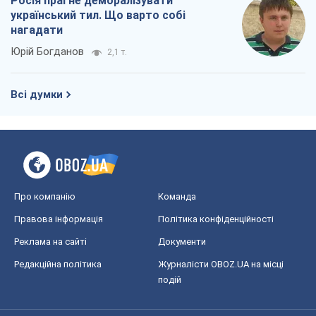
Реклама на сайті
Документи
Редакційна політика
Журналісти OBOZ.UA на місці
подій
OBOZ.UA
Політика
Світ
Розслідування
Блоги
Суспільство
Регіони України
Київ
Харків
Запоріжжя
Дніпро
Черкаси
Спорт