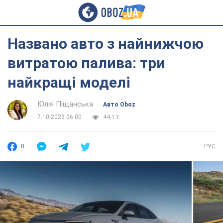
Названо авто з найнижчою
витратою палива: три
найкращі моделі
Юлія Піщанська
Авто Oboz
7.10.2023 06:00
44,1 т.
0
РУС