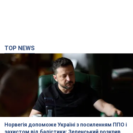
Норвегія допоможе Україні з посиленням ППО і
захистом від балістики: Зеленський розкрив
деталі
Україна та Норвегія координують подальші кроки у сфері
оборони та очікують на нові домовленості в межах
стратегічного партнерства
2 години тому
5,8 т.
Херсон повністю лишився без світла, у Львові
аварійні відключення: ситуація в енергосистемі
6 серпня
Росіяни вдарили по важливому енергооб'єкту
3 години тому
12,2 т.