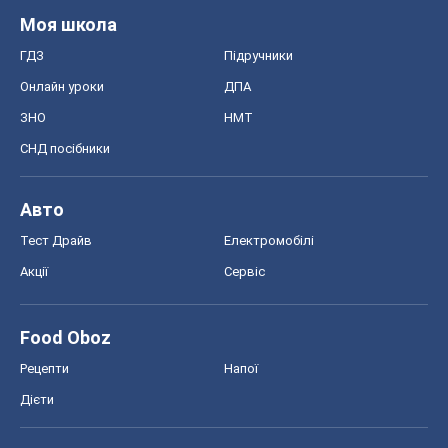
Рецепти
Напої
Дієти
Економіка
Ринки та компанії
Макроекономіка
MedOboz
Новини медицини
MAMACLUB
Шоу
Афіша
Плітки
Краса
Мода
Жіночий журнал