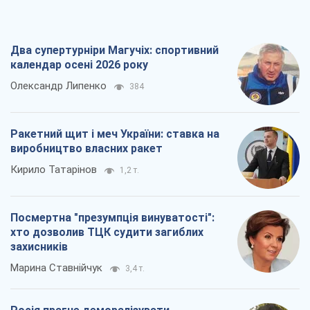
захисників
Марина Ставнійчук
3,4 т.
Росія прагне деморалізувати
український тил. Що варто собі
нагадати
Юрій Богданов
2,1 т.
Всі думки
Про компанію
Команда
Правова інформація
Політика конфіденційності