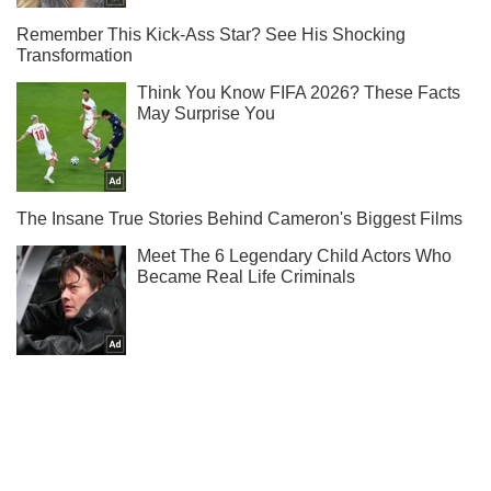
Підписуйся на наш Telegram. Отримуй тільки
найважливіше!
Підписатись
Підписатись