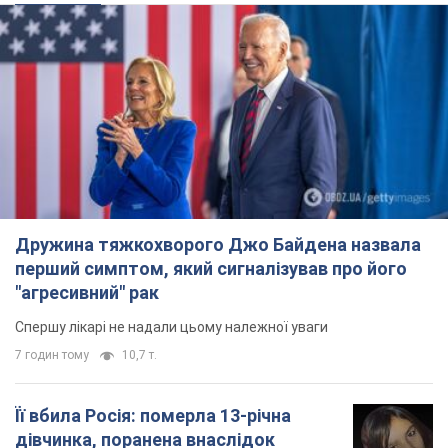
7 годин тому
10,7 т.
Її вбила Росія: померла 13-річна
дівчинка, поранена внаслідок
російської атаки на Сумщину. Фото
Того дня під час російського обстрілу загинули
її брат, вітчим та бабуся
7 годин тому
9,2 т.
Чому в СРСР лікарі носили лише білі
халати
У цьому був як практичний, так і символічний
сенс
7 годин тому
3,0 т.