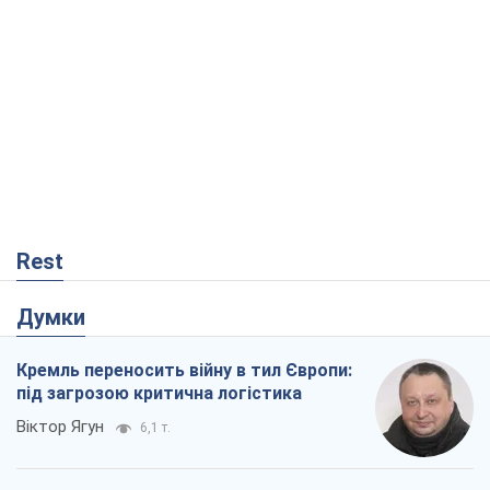
під загрозою критична логістика
Віктор Ягун
6,1 т.
На якому боці історії виступає Дональд
Трамп?
Віктор Каспрук
5,9 т.
Як атаки Сил оборони України
скоротили експорт російських
нафтопродуктів
Андрій Клименко
555