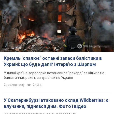
Кремль "спалює" останні запаси балістики в
Україні: що буде далі? Інтерв’ю з Шарпом
У липні країна-агресорка встановила "рекорд" за кількістю
балістичних ракет, запущених по Україні
2 години тому
24,2 т.
У Єкатеринбурзі атаковано склад Wildberries: є
влучання, піднявся дим. Фото і відео