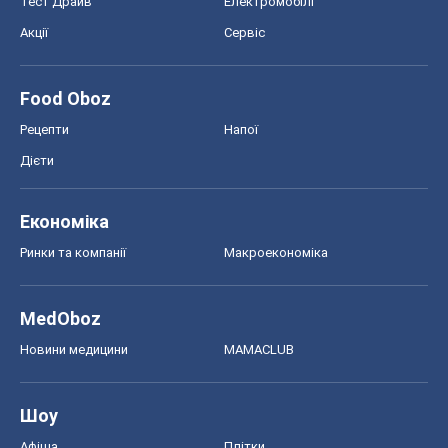
Тест Драйв
Електромобілі
Акції
Сервіс
Food Oboz
Рецепти
Напої
Дієти
Економіка
Ринки та компанії
Макроекономіка
MedOboz
Новини медицини
MAMACLUB
Шоу
Афіша
Плітки