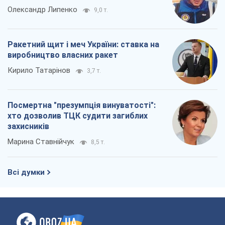
Олександр Липенко
9,0 т.
Ракетний щит і меч України: ставка на
виробництво власних ракет
Кирило Татарінов
3,7 т.
Посмертна "презумпція винуватості":
хто дозволив ТЦК судити загиблих
захисників
Марина Ставнійчук
8,5 т.
Всі думки