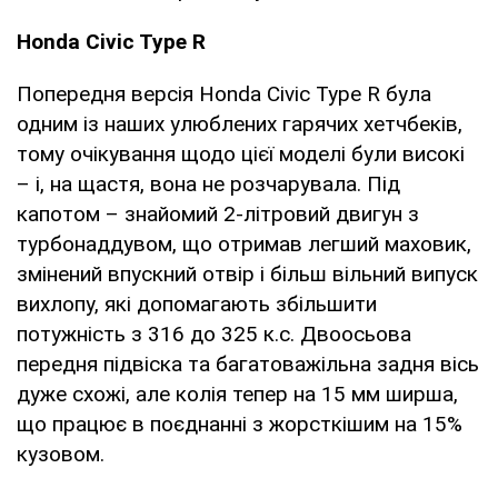
Honda Civic Type R
Попередня версія Honda Civic Type R була
одним із наших улюблених гарячих хетчбеків,
тому очікування щодо цієї моделі були високі
– і, на щастя, вона не розчарувала. Під
капотом – знайомий 2-літровий двигун з
турбонаддувом, що отримав легший маховик,
змінений впускний отвір і більш вільний випуск
вихлопу, які допомагають збільшити
потужність з 316 до 325 к.с. Двоосьова
передня підвіска та багатоважільна задня вісь
дуже схожі, але колія тепер на 15 мм ширша,
що працює в поєднанні з жорсткішим на 15%
кузовом.