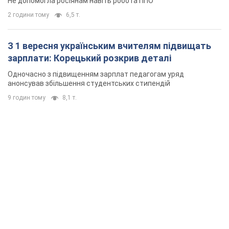
Не допомогла росіянам навіть робота ППО
2 години тому
6,5 т.
З 1 вересня українським вчителям підвищать
зарплати: Корецький розкрив деталі
Одночасно з підвищенням зарплат педагогам уряд
анонсував збільшення студентських стипендій
9 годин тому
8,1 т.