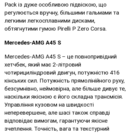
Pack із дуже особливою підвіскою, що
регулюється вручну, більшими гальмами та
легкими легкосплавними дисками,
обтягнутими гумою Pirelli P Zero Corsa.
Mercedes-AMG A45 S
Mercedes-AMG A45 S – це повнопривідний
хетчбек, який має 2-літровий
чотирициліндровий двигун, потужністю 416
кінських сил. Потужність прямолінійного руху,
безсумнівно, неймовірна, але більше дивує те,
наскільки якісною є його складна трансмісія.
Управління кузовом на швидкості
неперевершене, але шасі також справді
відповідає вимогам, гарантуючи якісне
зчеплення. Точність, вага та текстурний