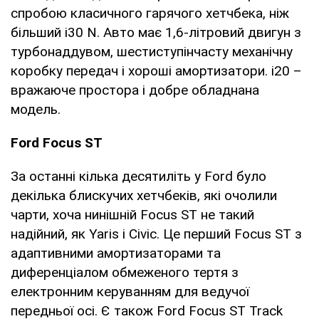
спробою класичного гарячого хетчбека, ніж
більший i30 N. Авто має 1,6-літровий двигун з
турбонаддувом, шестиступінчасту механічну
коробку передач і хороші амортизатори. i20 –
вражаюче простора і добре обладнана
модель.
Ford Focus ST
За останні кілька десятиліть у Ford було
декілька блискучих хетчбеків, які очолили
чарти, хоча нинішній Focus ST не такий
надійний, як Yaris і Civic. Це перший Focus ST з
адаптивними амортизаторами та
диференціалом обмеженого тертя з
електронним керуванням для ведучої
передньої осі. Є також Ford Focus ST Track