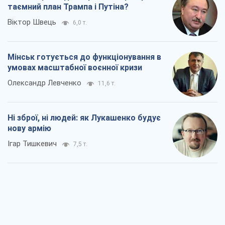
таємний план Трампа і Путіна?
Віктор Швець
6,0 т.
Мінськ готується до функціонування в
умовах масштабної воєнної кризи
Олександр Левченко
11,6 т.
Ні зброї, ні людей: як Лукашенко будує
нову армію
Ігар Тишкевич
7,5 т.