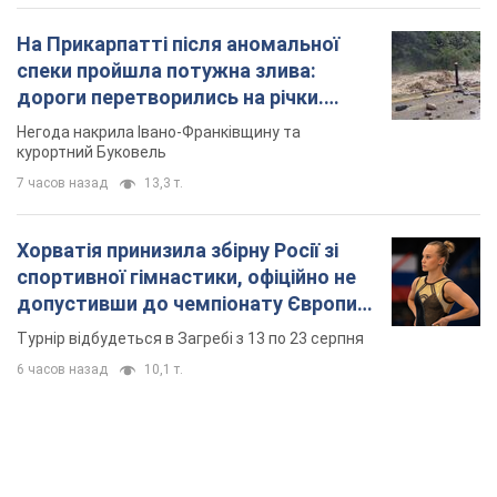
На Прикарпатті після аномальної
спеки пройшла потужна злива:
дороги перетворились на річки.
Відео
Негода накрила Івано-Франківщину та
курортний Буковель
7 часов назад
13,3 т.
Хорватія принизила збірну Росії зі
спортивної гімнастики, офіційно не
допустивши до чемпіонату Європи
основних спортсменів
Турнір відбудеться в Загребі з 13 по 23 серпня
6 часов назад
10,1 т.