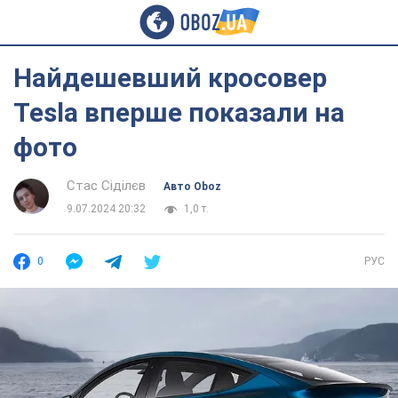
Найдешевший кросовер
Tesla вперше показали на
фото
Стас Сіділєв
Авто Oboz
9.07.2024 20:32
1,0 т.
0
РУС