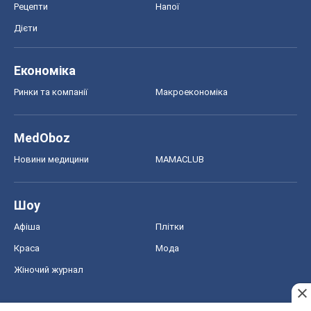
Рецепти
Напої
Дієти
Економіка
Ринки та компанії
Макроекономіка
MedOboz
Новини медицини
MAMACLUB
Шоу
Афіша
Плітки
Краса
Мода
Жіночий журнал