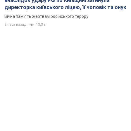
внаслідок удару РФ по Київщині загинула
директорка київського ліцею, її чоловік та онук
Вічна пам'ять жертвам російського терору
2 часа назад
13,3 т.