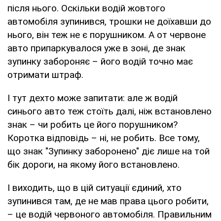
після нього. Оскільки водій жовтого
автомобіля зупинився, трошки не доїхавши до
нього, він теж не є порушником. А от червоне
авто припаркувалося уже в зоні, де знак
зупинку забороняє – його водій точно має
отримати штраф.
І тут дехто може запитати: але ж водій
синього авто теж стоїть далі, ніж встановлено
знак – чи робить це його порушником?
Коротка відповідь – ні, не робить. Все тому,
що знак "Зупинку заборонено" діє лише на той
бік дороги, на якому його встановлено.
І виходить, що в цій ситуації єдиний, хто
зупинився там, де не мав права цього робити,
– це водій червоного автомобіля. Правильним