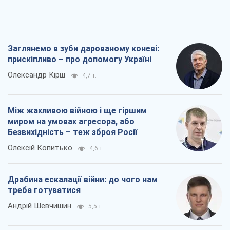
Заглянемо в зуби дарованому коневі:
прискіпливо – про допомогу Україні
Олександр Кірш
4,7 т.
Між жахливою війною і ще гіршим
миром на умовах агресора, або
Безвихідність – теж зброя Росії
Олексій Копитько
4,6 т.
Драбина ескалації війни: до чого нам
треба готуватися
Андрій Шевчишин
5,5 т.