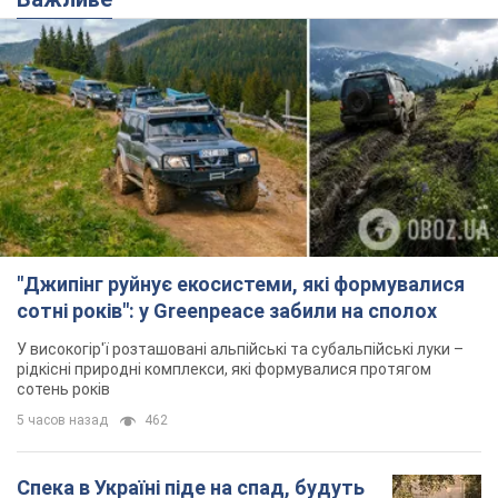
"Джипінг руйнує екосистеми, які формувалися
сотні років": у Greenpeace забили на сполох
У високогір'ї розташовані альпійські та субальпійські луки –
рідкісні природні комплекси, які формувалися протягом
сотень років
5 часов назад
462
Спека в Україні піде на спад, будуть