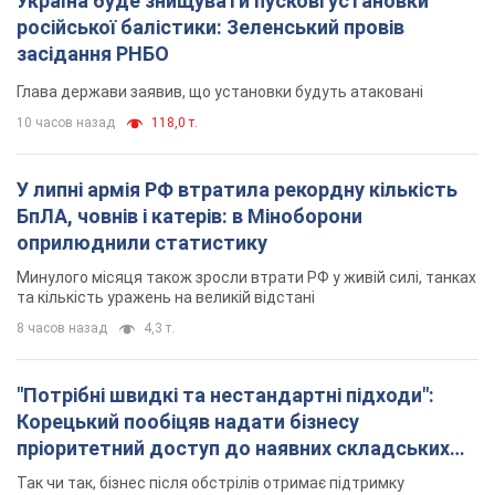
Україна буде знищувати пускові установки
російської балістики: Зеленський провів
засідання РНБО
Глава держави заявив, що установки будуть атаковані
10 часов назад
118,0 т.
У липні армія РФ втратила рекордну кількість
БпЛА, човнів і катерів: в Міноборони
оприлюднили статистику
Минулого місяця також зросли втрати РФ у живій силі, танках
та кількість уражень на великій відстані
8 часов назад
4,3 т.
"Потрібні швидкі та нестандартні підходи":
Корецький пообіцяв надати бізнесу
пріоритетний доступ до наявних складських
приміщень
Так чи так, бізнес після обстрілів отримає підтримку