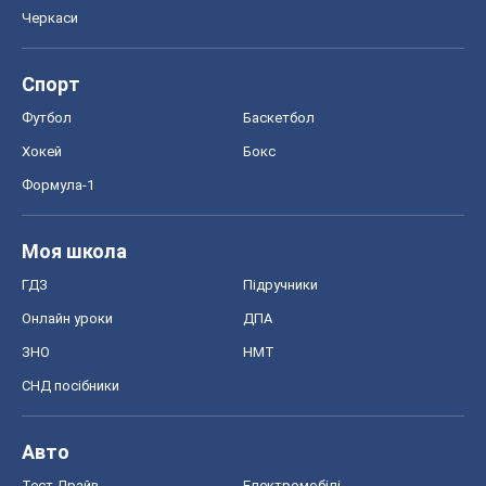
Черкаси
Спорт
Футбол
Баскетбол
Хокей
Бокс
Формула-1
Моя школа
ГДЗ
Підручники
Онлайн уроки
ДПА
ЗНО
НМТ
СНД посібники
Авто
Тест Драйв
Електромобілі