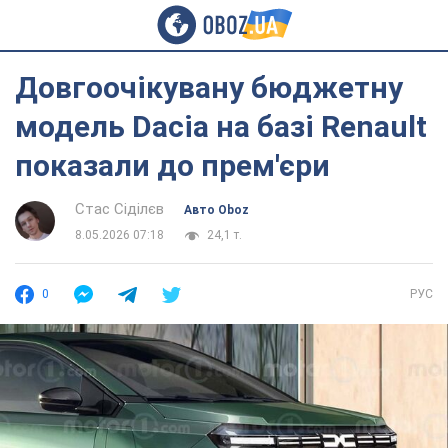
Довгоочікувану бюджетну
модель Dacia на базі Renault
показали до прем'єри
Стас Сіділєв
Авто Oboz
8.05.2026 07:18
24,1 т.
0
РУС