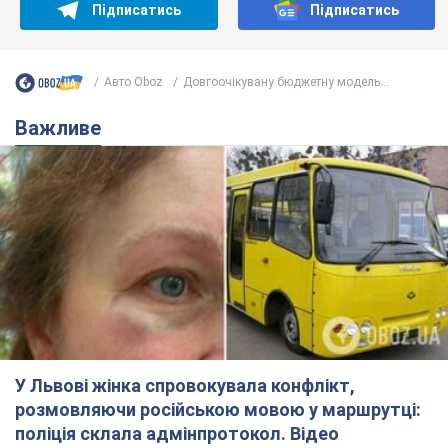
Підписатись
Підписатись
Авто Oboz
Довгоочікувану бюджетну модель...
Важливе
У Львові жінка спровокувала конфлікт,
розмовляючи російською мовою у маршрутці:
поліція склала адмінпротокол. Відео