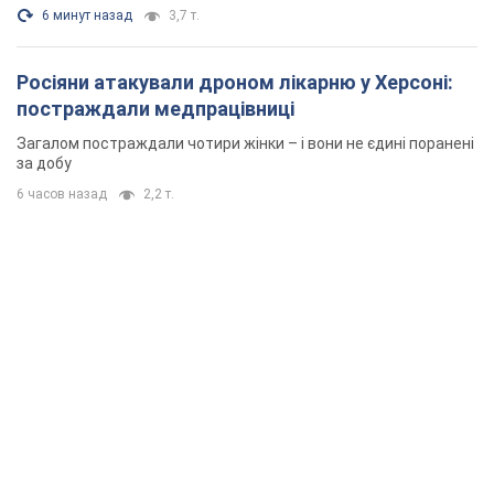
6 минут назад
3,7 т.
Росіяни атакували дроном лікарню у Херсоні:
постраждали медпрацівниці
Загалом постраждали чотири жінки – і вони не єдині поранені
за добу
6 часов назад
2,2 т.