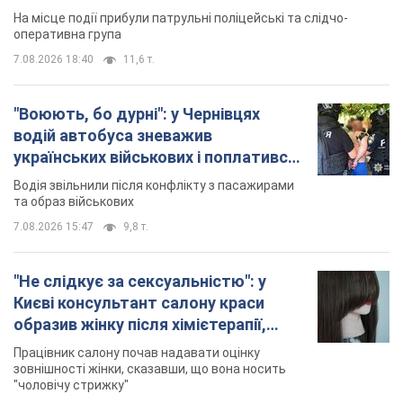
На місце події прибули патрульні поліцейські та слідчо-
оперативна група
7.08.2026 18:40
11,6 т.
"Воюють, бо дурні": у Чернівцях
водій автобуса зневажив
українських військових і поплатився.
Відео
Водія звільнили після конфлікту з пасажирами
та образ військових
7.08.2026 15:47
9,8 т.
"Не слідкує за сексуальністю": у
Києві консультант салону краси
образив жінку після хімієтерапії,
розгорівся скандал. Фото
Працівник салону почав надавати оцінку
зовнішності жінки, сказавши, що вона носить
"чоловічу стрижку"