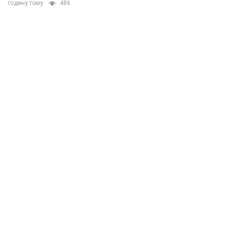
годину тому
486