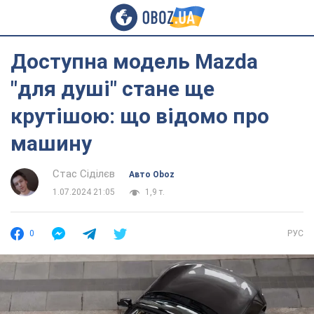
Доступна модель Mazda
"для душі" стане ще
крутішою: що відомо про
машину
Стас Сіділєв
Авто Oboz
1.07.2024 21:05
1,9 т.
0
РУС