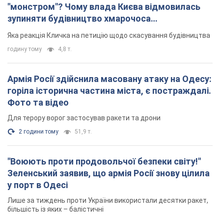
"монстром"? Чому влада Києва відмовилась
зупиняти будівництво хмарочоса
"московського вірянина"
Яка реакція Кличка на петицію щодо скасування будівництва
годину тому
4,8 т.
Армія Росії здійснила масовану атаку на Одесу:
горіла історична частина міста, є постраждалі.
Фото та відео
Для терору ворог застосував ракети та дрони
2 години тому
51,9 т.
"Воюють проти продовольчої безпеки світу!"
Зеленський заявив, що армія Росії знову цілила
у порт в Одесі
Лише за тиждень проти України використали десятки ракет,
більшість із яких – балістичні