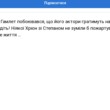
Підписатися
Гамлет побоювався, що його актори гратимуть на
одіть! Ніякої Хрюн зі Степаном не зуміли б пожарту
 життя ...