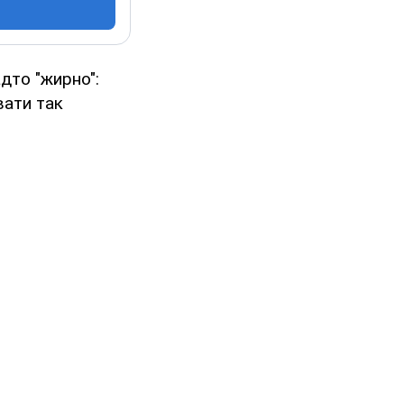
дто "жирно":
вати так