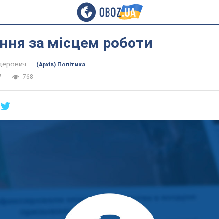
ння за місцем роботи
дерович
(Архів) Політика
7
768