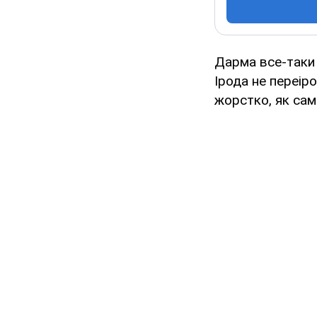
Дарма все-таки 
Ірода не переір
жорстко, як саме