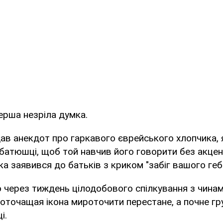
ерша незріла думка.
дав анекдот про гаркавого єврейського хлопчика, 
атюшці, щоб той навчив його говорити без акцен
 заявився до батьків з криком "забіг вашого геб
о через тиждень цілодобового спілкування з чина
оточащая ікона мироточити перестане, а почне гру
і.