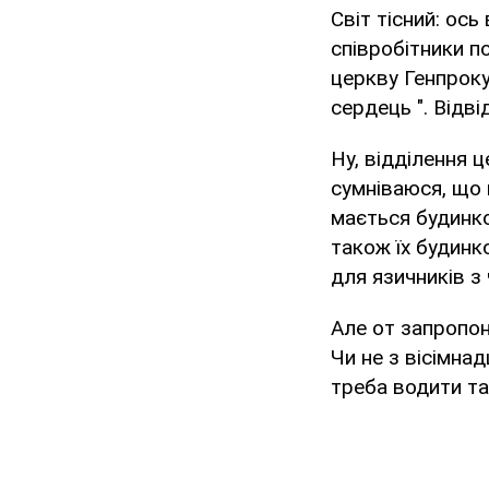
Світ тісний: ос
співробітники п
церкву Генпрок
сердець ". Відві
Ну, відділення 
сумніваюся, що 
мається будинко
також їх будинк
для язичників з
Але от запропон
Чи не з вісімна
треба водити т