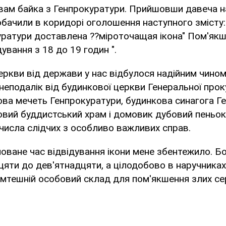
ь вам байка з Генпрокуратури. Прийшовши давеча на
обачили в коридорі оголошення наступного змісту:
уратури доставлена ??міроточащая ікона" Пом'якш
дування з 18 до 19 годин ".
церкви від держави у нас відбулося надійним чином
неподалік від будинкової церкви Генеральної про
ва мечеть Генпрокуратури, будинкова синагога Ге
овий буддистський храм і домовик дубовий пеньок
 числа слідчих з особливо важливих справ.
оване час відвідування ікони мене збентежило. Б
дцяти до дев'ятнадцяти, а цілодобово в наручника
амтешній особовий склад для пом'якшення злих се