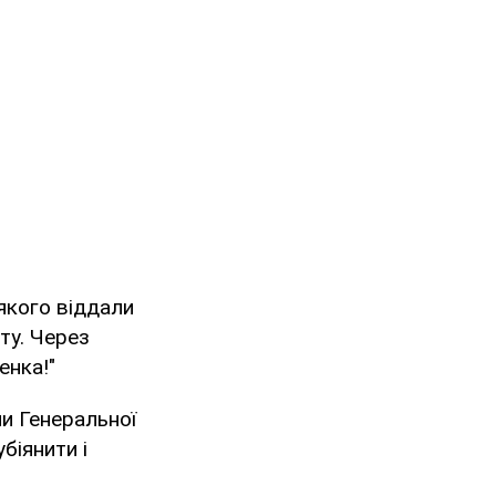
якого віддали
ту. Через
енка!"
ми Генеральної
біянити і