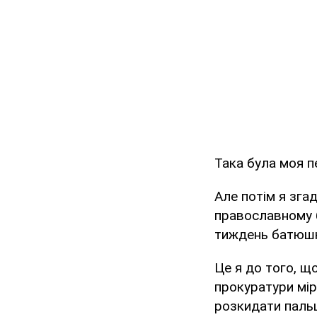
Така була моя п
Але потім я зга
православному б
тиждень батюшка
Це я до того, щ
прокуратури мір
розкидати пальц