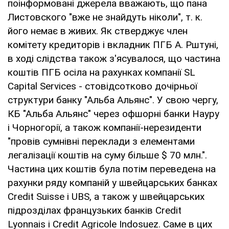
поінформовані джерела вважають, що пана
Листовского "вже не знайдуть ніколи", т. к.
його немає в живих. Як стверджує член
комітету кредиторів і вкладник ПГБ А. Рштуні,
в ході слідства також з'ясувалося, що частина
коштів ПГБ осіла на рахунках компанії SL
Capital Services - стовідсотково дочірньої
структури банку "Альба Альянс". У свою чергу,
КБ "Альба Альянс" через офшорні банки Науру
і Чорногорії, а також компанії-нерезиденти
"провів сумнівні переклади з елементами
легалізації коштів на суму більше $ 70 млн.".
Частина цих коштів була потім переведена на
рахунки ряду компаній у швейцарських банках
Credit Suisse і UBS, а також у швейцарських
підрозділах французьких банків Credit
Lyonnais і Credit Agricole Indosuez. Саме в цих