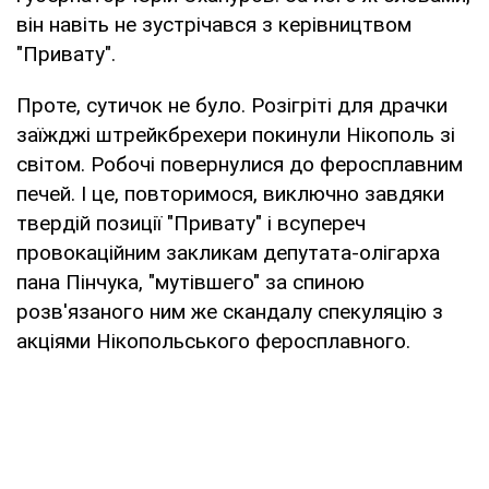
він навіть не зустрічався з керівництвом
"Привату".
Проте, сутичок не було. Розігріті для драчки
заїжджі штрейкбрехери покинули Нікополь зі
світом. Робочі повернулися до феросплавним
печей. І це, повторимося, виключно завдяки
твердій позиції "Привату" і всупереч
провокаційним закликам депутата-олігарха
пана Пінчука, "мутівшего" за спиною
розв'язаного ним же скандалу спекуляцію з
акціями Нікопольського феросплавного.