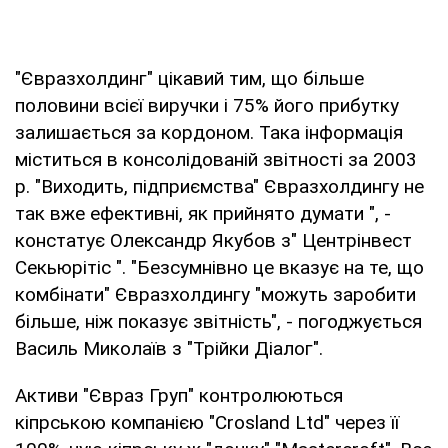
"Євразхолдинг" цікавий тим, що більше
половини всієї виручки і 75% його прибутку
залишається за кордоном. Така інформація
міститься в консолідованій звітності за 2003
р. "Виходить, підприємства" Євразхолдингу не
так вже ефективні, як прийнято думати ", -
констатує Олександр Якубов з" Центрінвест
Секьюрітіс ". "Безсумнівно це вказує на те, що
комбінати" Євразхолдингу "можуть заробити
більше, ніж показує звітність", - погоджується
Василь Миколаїв з "Трійки Діалог".
Активи "Євраз Груп" контролюються
кіпрською компанією "Crosland Ltd" через її