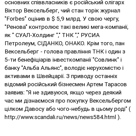
основних співвласників є російський олігарх
Віктор Вексельберг, чий стан торік журнал
"Forbes" оцінив в $ 5,9 млрд. У свою чергу,
"Ренова" контролює такі великі мега-компанії,
як " СУАЛ-Холдинг "," ТНК "," РУСИА
Петролеум, СІДАНКО, ОНАКО. Крім того, пан
Вексельберг - голова правління ТНК і один з
5-ти бенефіціарів інвесткомпанії "Совлинк" і
банку "Альба Альянс", володіє нерухомістю і
активами в Швейцарії. З приводу останніх
відомий російський бізнесмен Артем Тарасов
заявив: "Я не здивуюся, якщо через деякий
час ми дізнаємося про покупку Вексельбергом
цілком Давосу або чого-небудь в цьому роді" (
http://www.scandali.ru/news/news584.html ).