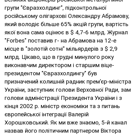
групи "Євразхолдинг", підконтрольної
російському олігархові Олександру Абрамову,
який володіє більше 65% акцій групи, вартість
якої вона сама оцінює в $ 4,7-6 млрд. Журнал
"Forbes" поставив г- на Абрамова на 12-е
місце в "золотій сотні" мільярдерів з $ 2,9
млрд. Цікаво, що в грудні минулого року
виконавчим директором і старшим віце-
президентом "Євразхолдингу" був
призначений колишній радник прем'єр-міністра
України, заступник голови Верховної Ради, зам
голови адміністрації Президента України і з
кінця 2002 р. міністр економіки та з питань
європейської інтеграції Валерій
Хорошковський. Як ми вже знаємо, 5-й канал
назвав його політичним партнером Віктора