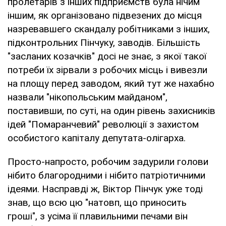
пролетарів з інших підприємств була нічим
іншим, як організовано підвезених до місця
назревавшего скандалу робітниками з інших,
підконтрольних Пінчуку, заводів. Більшість
"засланих козачків" досі не знає, з якої такої
потреби їх зірвали з робочих місць і вивезли
на площу перед заводом, який тут же нахабно
назвали "нікопольським майданом",
поставивши, по суті, на один рівень захисників
ідей "Помаранчевий" революції з захистом
особистого капіталу депутата-олігарха.
Просто-напросто, робочим задурили голови
нібито благородними і нібито патріотичними
ідеями. Насправді ж, Віктор Пінчук уже тоді
знав, що всю цю "натовп, що приносить
гроші", з усіма її плавильними печами він