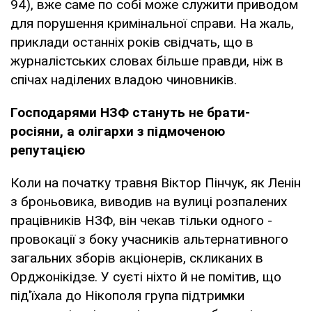
94), вже саме по собі може служити приводом
для порушення кримінальної справи. На жаль,
приклади останніх років свідчать, що в
журналістських словах більше правди, ніж в
спічах наділених владою чиновників.
Господарями НЗФ стануть не брати-
росіяни, а олігархи з підмоченою
репутацією
Коли на початку травня Віктор Пінчук, як Ленін
з броньовика, виводив на вулиці розпалених
працівників НЗФ, він чекав тільки одного -
провокації з боку учасників альтернативного
загальних зборів акціонерів, скликаних в
Орджонікідзе. У суєті ніхто й не помітив, що
під'їхала до Нікополя група підтримки