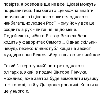
повірте, я розповів ще не все. Цікаві можуть
поцікавитися. Там багато ще можна знайти
повчального і цікавого з життя одного з
найбагатших людей Росії. Чому йому все це
сходить з рук - питання не до мене.
Подейкують, нібито Віктор Вексельберг
ходить у фаворитах Самого ... Однак скільки-
небудь переконливих публікацій на захист
мундира пана Вексельберга автор не знайшов.
Такий "літературний" портрет одного з
олігархів, який, з подачі Віктора Пінчука,
можливо, вже завтра буде замовляти музику
в Нікополі, та й у Дніпропетровщині. Кошти на
це у нього є.