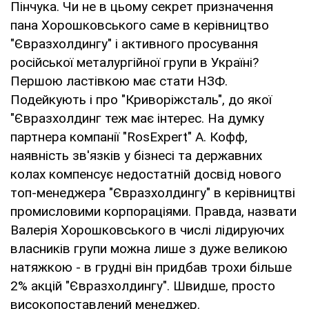
Пінчука. Чи не в цьому секрет призначення
пана Хорошковського саме в керівництво
"Євразхолдингу" і активного просування
російської металургійної групи в Україні?
Першою ластівкою має стати НЗФ.
Подейкують і про "Криворіжсталь", до якої
"Євразхолдинг теж має інтерес. На думку
партнера компанії "RosExpert" А. Кофф,
наявність зв'язків у бізнесі та державних
колах компенсує недостатній досвід нового
топ-менеджера "Євразхолдингу" в керівництві
промисловими корпораціями. Правда, назвати
Валерія Хорошковського в числі лідируючих
власників групи можна лише з дуже великою
натяжкою - в грудні він придбав трохи більше
2% акцій "Євразхолдингу". Швидше, просто
високопоставлений менеджер.