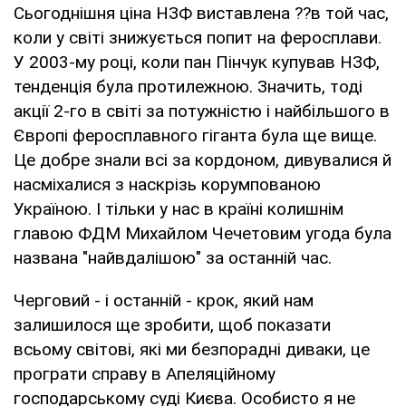
Сьогоднішня ціна НЗФ виставлена ??в той час,
коли у світі знижується попит на феросплави.
У 2003-му році, коли пан Пінчук купував НЗФ,
тенденція була протилежною. Значить, тоді
акції 2-го в світі за потужністю і найбільшого в
Європі феросплавного гіганта була ще вище.
Це добре знали всі за кордоном, дивувалися й
насміхалися з наскрізь корумпованою
Україною. І тільки у нас в країні колишнім
главою ФДМ Михайлом Чечетовим угода була
названа "найвдалішою" за останній час.
Черговий - і останній - крок, який нам
залишилося ще зробити, щоб показати
всьому світові, які ми безпорадні диваки, це
програти справу в Апеляційному
господарському суді Києва. Особисто я не