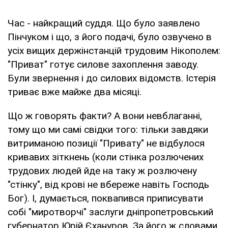
Час - найкращий суддя. Що було заявлено
Пінчуком і що, з його подачі, було озвучено в
усіх вищих держінстанцій трудовим Нікополем:
"Приват" готує силове захоплення заводу.
Були звернення і до силових відомств. Істерія
триває вже майже два місяці.
Що ж говорять факти? А вони невблаганні,
тому що ми самі свідки того: тільки завдяки
витриманою позиції "Привату" не відбулося
кривавих зіткнень (коли стінка розлючених
трудових людей йде на таку ж розлючену
"стінку", від крові не вбереже навіть Господь
Бог). І, думається, поквапився приписувати
собі "миротворчі" заслуги дніпропетровський
губернатор Юрій Єхануров. За його ж словами,