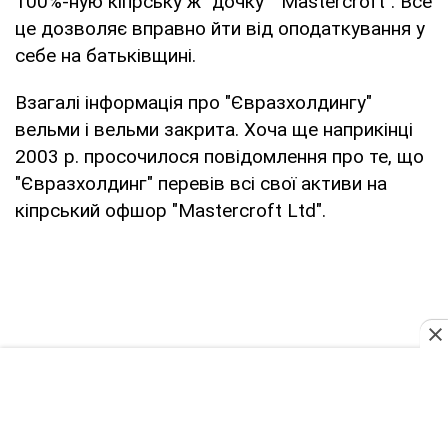
100%-ную кіпрську ж "дочку" "Mastercroft". Все
це дозволяє вправно йти від оподаткування у
себе на батьківщині.
Взагалі інформація про "Євразхолдингу"
вельми і вельми закрита. Хоча ще наприкінці
2003 р. просочилося повідомлення про те, що
"Євразхолдинг" перевів всі свої активи на
кіпрський офшор "Mastercroft Ltd".