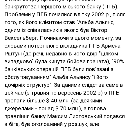
банкрутства Першого міського банку (ПГБ).
Проблеми у ПГБ почалися влітку 2002 р., після
того, як його клієнтом став "Альба Альянс,
одним із співвласників якого був Віктор
Вексельберг. Починаючи з цього моменту, за
словами потерпілого вкладника ПГБ Армена
Рштуні (до речі, недавно в його двір "цілком
випадково" була кинута бойова граната), "90%
банківських операцій ПГБ були пов'язані з
обслуговуванням" Альба Альянсу "і його
дочірніх структур". За даними слідства саме в
цей час (з травня по вересень 2002 р) з ПГБ
пропали більше $ 40 млн. (за деякими
джерелами - понад $ 70 млн.), а голова
правління банку Максим Листовський подався
в біга, був оголошений у розшук, але