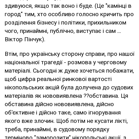
здивуюся, якщо так воно і буде. (Це "камінці в
город" тим, хто особливо голосно кричить про
розділення бізнесу і політики, прихильником
чого, принаймні, публічно, виступає і сам ...
Віктор Пінчук).
Втім, про українську сторону справи, про нашої
національної трагедії - розмова у черговому
матеріалі. Сьогодні ж дуже хочеться побажати,
щоб цифра реальної ринкової вартості
нікопольських акцій була долучена до судових
матеріалів як нововиявлена ??обставина. Ця
обставина дійсно нововиявлена, дійсно
об'єктивне і дійсно таке, само ігнорування
якого вже злочин. Щоб потім не кусати лікті,
треба, принаймні, в судовому порядку
терміново "заморозити" нікопольські акції, з