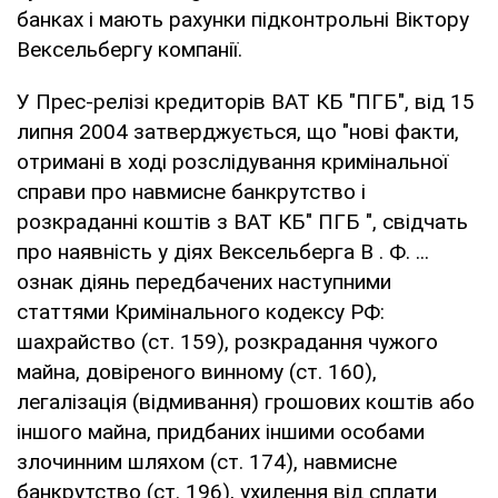
банках і мають рахунки підконтрольні Віктору
Вексельбергу компанії.
У Прес-релізі кредиторів ВАТ КБ "ПГБ", від 15
липня 2004 затверджується, що "нові факти,
отримані в ході розслідування кримінальної
справи про навмисне банкрутство і
розкраданні коштів з ВАТ КБ" ПГБ ", свідчать
про наявність у діях Вексельберга В . Ф. ...
ознак діянь передбачених наступними
статтями Кримінального кодексу РФ:
шахрайство (ст. 159), розкрадання чужого
майна, довіреного винному (ст. 160),
легалізація (відмивання) грошових коштів або
іншого майна, придбаних іншими особами
злочинним шляхом (ст. 174), навмисне
банкрутство (ст. 196), ухилення від сплати