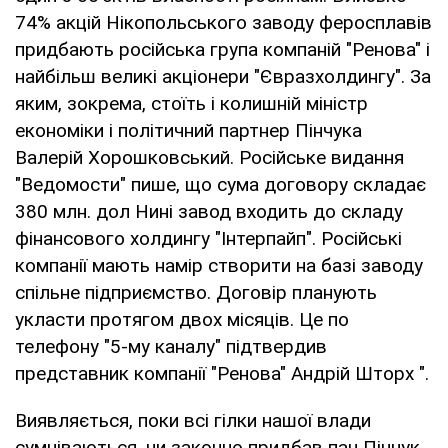
74% акцій Нікопольського заводу феросплавів
придбають російська група компаній "Ренова" і
найбільш великі акціонери "Євразхолдингу". За
яким, зокрема, стоїть і колишній міністр
економіки і політичний партнер Пінчука
Валерій Хорошковський. Російське видання
"Ведомости" пише, що сума договору складає
380 млн. дол Нині завод входить до складу
фінансового холдингу "Інтерпайп". Російські
компанії мають намір створити на базі заводу
спільне підприємство. Договір планують
укласти протягом двох місяців. Це по
телефону "5-му каналу" підтвердив
представник компанії "Ренова" Андрій Шторх ".
Виявляється, поки всі гілки нашої влади
сумніваються, чи законно придбав пан Пінчук