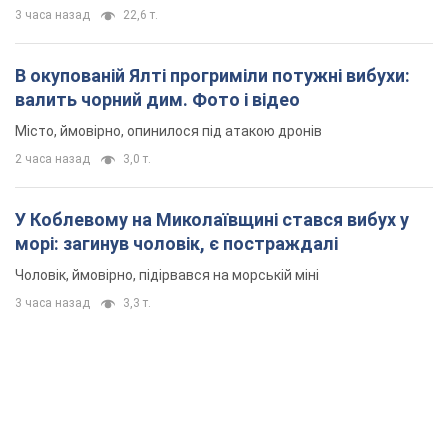
3 часа назад
22,6 т.
В окупованій Ялті прогриміли потужні вибухи:
валить чорний дим. Фото і відео
Місто, ймовірно, опинилося під атакою дронів
2 часа назад
3,0 т.
У Коблевому на Миколаївщині стався вибух у
морі: загинув чоловік, є постраждалі
Чоловік, ймовірно, підірвався на морській міні
3 часа назад
3,3 т.