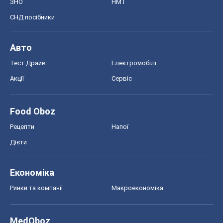
ЗНО
НМТ
СНД посібники
Авто
Тест Драйв
Електромобілі
Акції
Сервіс
Food Oboz
Рецепти
Напої
Дієти
Економіка
Ринки та компанії
Макроекономіка
MedOboz