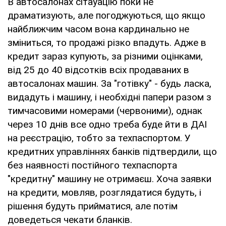
В автосалонах сітауацію поки не
драматизують, але погоджуються, що якщо
найближчим часом вона кардинально не
зміниться, то продажі різко впадуть. Адже в
кредит зараз купують, за різними оцінками,
від 25 до 40 відсотків всіх продаваних в
автосалонах машин. За "готівку" - будь ласка,
видадуть і машину, і необхідні папери разом з
тимчасовими номерами (червоними), однак
через 10 днів все одно треба буде йти в ДАІ
на реєстрацію, тобто за техпаспортом. У
кредитних управліннях банків підтвердили, що
без наявності постійного техпаспорта
"кредитну" машину не отримаєш. Хоча заявки
на кредити, мовляв, розглядатися будуть, і
рішення будуть прийматися, але потім
доведеться чекати бланків.