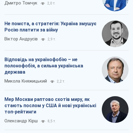
Дмитро Томчук
2,0 т.
Не помста, а стратегія: Україна змушує
Росію платити за війну
Віктор Андрусів
2,9 т.
Відповідь на українофобію – не
полонофобія, а сильна українська
держава
Микола Княжицький
2,2 т.
Мер Москви раптово схотів миру, як
стають послом у США й нові українські
топ-рейтинги
Олександр Кірш
8,5 т.