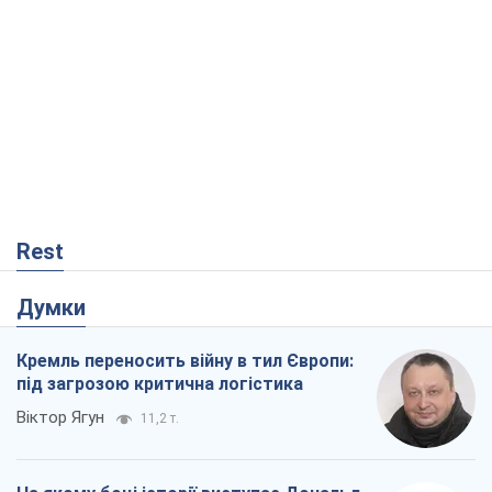
Rest
Думки
Кремль переносить війну в тил Європи:
під загрозою критична логістика
Віктор Ягун
11,2 т.
На якому боці історії виступає Дональд
Трамп?
Віктор Каспрук
9,4 т.
Про заплановану вирубку більше 600
дерев і теплотрасу: що відбувається на
Теремках у Києві
Владислав Самойленко
906