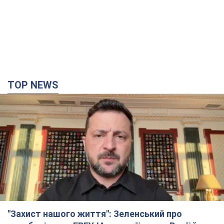
"Захист нашого життя": Зеленський про
антибалістику FREYJA, санкції проти Росії й
підтримку аграріїв. Відео
Європейські партнери долучаються до спільного проєкту
12 годин тому
88,7 т.
З 1 вересня українським вчителям підвищать
зарплати: Корецький розкрив деталі