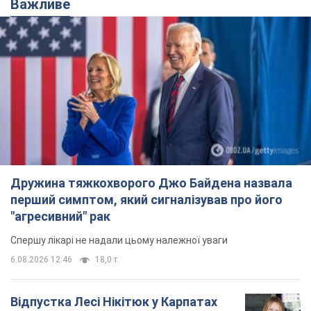
Дружина тяжкохворого Джо Байдена назвала
перший симптом, який сигналізував про його
"агресивний" рак
Спершу лікарі не надали цьому належної уваги
6.08.2026 12:46
18,0 т.
Відпустка Лесі Нікітюк у Карпатах
обернулася скандалом: чому ведучу
несправедливо захейтили
Знаменитість вийшла на пряму комунікацію в
мережі та розставила всі крапки над "і"
6.08.2026 17:32
14,7 т.
"Динамо" з перемоги стартувало у
кваліфікації Ліги конференцій. Відео