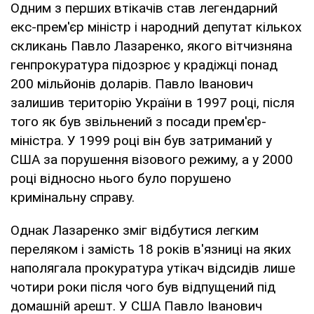
Одним з перших втікачів став легендарний
екс-прем'єр міністр і народний депутат кількох
скликань Павло Лазаренко, якого вітчизняна
генпрокуратура підозрює у крадіжці понад
200 мільйонів доларів. Павло Іванович
залишив територію України в 1997 році, після
того як був звільнений з посади прем'єр-
міністра. У 1999 році він був затриманий у
США за порушення візового режиму, а у 2000
році відносно нього було порушено
кримінальну справу.
Однак Лазаренко зміг відбутися легким
переляком і замість 18 років в'язниці на яких
наполягала прокуратура утікач відсидів лише
чотири роки після чого був відпущений під
домашній арешт. У США Павло Іванович