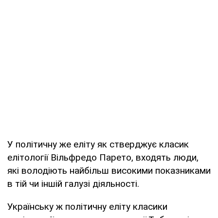
У політичну же еліту як стверджує класик
елітології Вільфредо Парето, входять люди,
які володіють найбільш високими показниками
в тій чи іншій галузі діяльності.
Українську ж політичну еліту класики