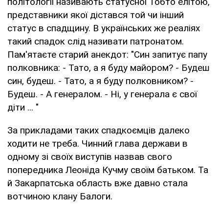
політології називають статусної Тобто елітою,
представники якої дістався той чи інший
статус в спадщину. В українських же реаліях
такий спадок слід називати патронатом.
Пам'ятаєте старий анекдот: "Син запитує папу
полковника: - Тато, а я буду майором? - Будеш
син, будеш. - Тато, а я буду полковником? -
Будеш. - А генералом. - Ні, у генерала є свої
діти ... "
За прикладами таких спадкоємців далеко
ходити не треба. Чинний глава держави в
одному зі своїх виступів назвав свого
попередника Леоніда Кучму своїм батьком. Та
й Закарпатська область вже давно стала
вотчиною клану Балоги.