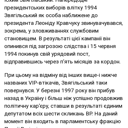
президентських виборів влітку 1994
Звягільський як особа наближене до
президента Леоніду Кравчуку звинувачувався,
зокрема, у зловживаннях службовим
становищем. В результаті цієї кампанії він
опинився під загрозою слідства і 15 червня
1994 покинув свій урядовий пост,
відправившись через п'ять місяців за кордон.
При цьому на відміну від інших вище-і нижче
названих VIP-втікачів, Звягільський таки
повернувся. У березні 1997 року він прибув
назад в Україну і більш ніж успішно продовжив
політичну кар'єру, ставши в результаті єдиним
депутатом всіх шести скликань ВР. На даний
момент він входить в парламентську фракцію