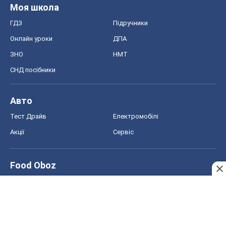
Авто
Тест Драйв
Електромобілі
Акції
Сервіс
Food Oboz
Рецепти
Напої
Дієти
Економіка
Ринки та компанії
Макроекономіка
MedOboz
Новини медицини
MAMACLUB
Шоу