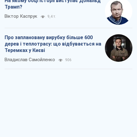
Як атаки Сил оборони України
скоротили експорт російських
нафтопродуктів
Андрій Клименко
2,9 т.
Два супертурніри Магучіх: спортивний