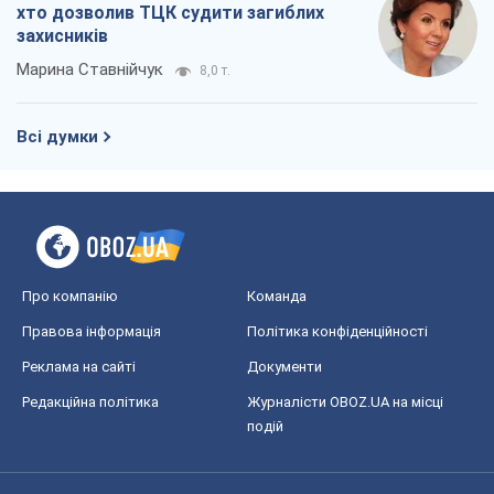
Про компанію
Команда
Правова інформація
Політика конфіденційності
Реклама на сайті
Документи
Редакційна політика
Журналісти OBOZ.UA на місці
подій
OBOZ.UA
Політика
Світ
Розслідування
Блоги
Суспільство
Регіони України
Київ
Харків