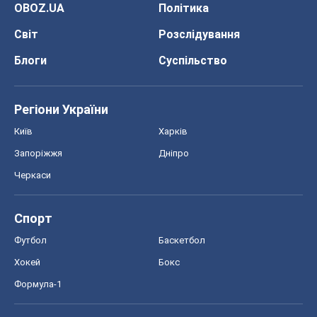
Запоріжжя
Дніпро
Черкаси
Спорт
Футбол
Баскетбол
Хокей
Бокс
Формула-1
Моя школа
ГДЗ
Підручники
Онлайн уроки
ДПА
ЗНО
НМТ
СНД посібники