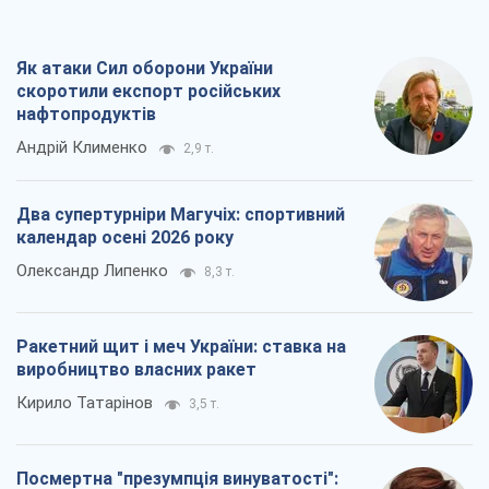
календар осені 2026 року
Олександр Липенко
8,3 т.
Ракетний щит і меч України: ставка на
виробництво власних ракет
Кирило Татарінов
3,5 т.
Посмертна "презумпція винуватості":
хто дозволив ТЦК судити загиблих
захисників
Марина Ставнійчук
8,0 т.
Всі думки