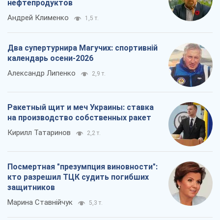
нефтепродуктов
Андрей Клименко
1,5 т.
Два супертурнира Магучих: спортивній
календарь осени-2026
Александр Липенко
2,9 т.
Ракетный щит и меч Украины: ставка
на производство собственных ракет
Кирилл Татаринов
2,2 т.
Посмертная "презумпция виновности":
кто разрешил ТЦК судить погибших
защитников
Марина Ставнійчук
5,3 т.