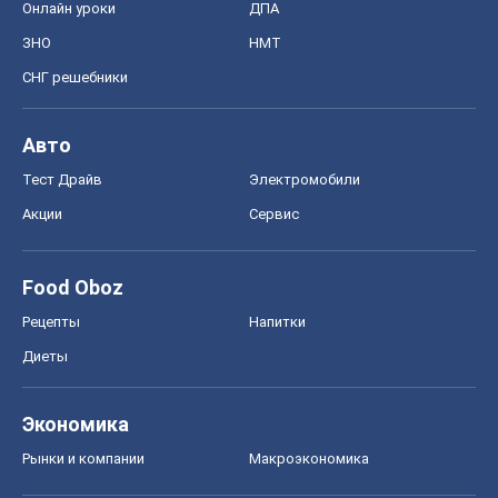
Food Oboz
Рецепты
Напитки
Диеты
Экономика
Рынки и компании
Mакроэкономика
MedOboz
Новости медицины
MAMACLUB
Шоу
Афиша
Сплетни
Красота
Мода