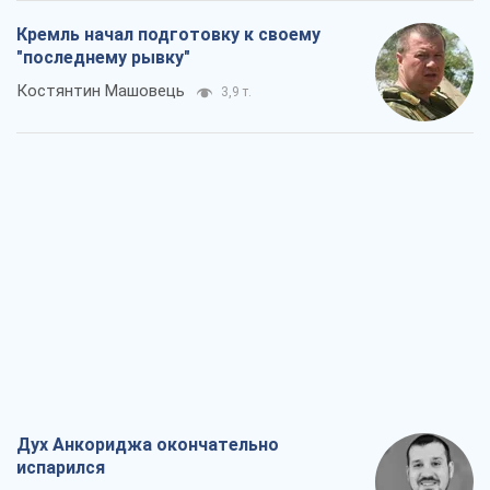
Дух Анкориджа окончательно
испарился
Виктор Андрусив
5,8 т.
Война и медиа: политика перешла в
соцсети, а СМИ играют по правилам
YouTube
Павел Казарин
3,0 т.