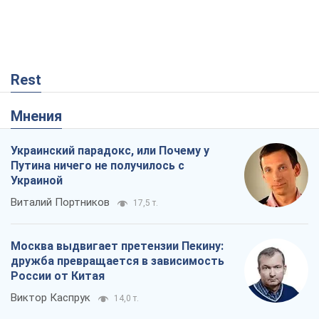
Украинский парадокс, или Почему у
Путина ничего не получилось с
Украиной
Виталий Портников
17,5 т.
Москва выдвигает претензии Пекину:
дружба превращается в зависимость
России от Китая
Виктор Каспрук
14,0 т.
Кремль начал подготовку к своему
"последнему рывку"
Костянтин Машовець
3,9 т.