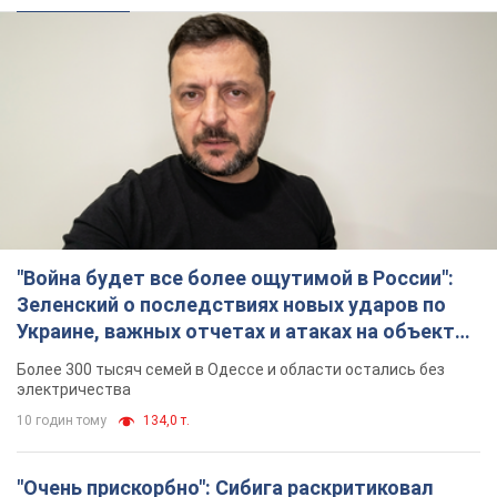
"Война будет все более ощутимой в России":
Зеленский о последствиях новых ударов по
Украине, важных отчетах и атаках на объекты
противника. Видео
Более 300 тысяч семей в Одессе и области остались без
электричества
10 годин тому
134,0 т.
"Очень прискорбно": Сибига раскритиковал
ЮНИСЕФ за заявление о погибших детях в
Украине
Глава МИД подчеркнул, что причиной гибели украинских
детей является война, развязанная РФ
8 годин тому
8,4 т.
"Значительные разрушения": Россия нанесла