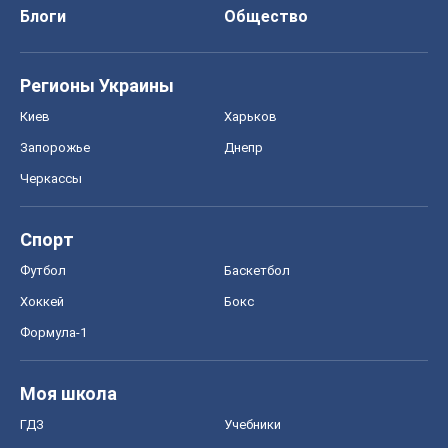
Спорт
Футбол
Баскетбол
Хоккей
Бокс
Формула-1
Моя школа
ГДЗ
Учебники
Онлайн уроки
ДПА
ЗНО
НМТ
СНГ решебники
Авто
Тест Драйв
Электромобили
Акции
Сервис