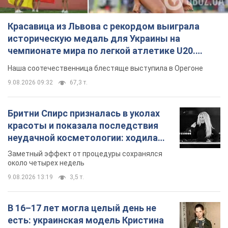
Бритни Спирс призналась в уколах
красоты и показала последствия
неудачной косметологии: ходила
так почти месяц
Заметный эффект от процедуры сохранялся
около четырех недель
9.08.2026 13:19
3,5 т.
В 16–17 лет могла целый день не
есть: украинская модель Кристина
Пономар рассказала о страшной
стороне модельной карьеры
Модель рассказала, какие гонорары получают
ее коллеги
9.08.2026 16:25
7,5 т.