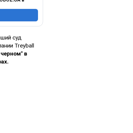
сший суд
ании Treyball
черном" в
ах.