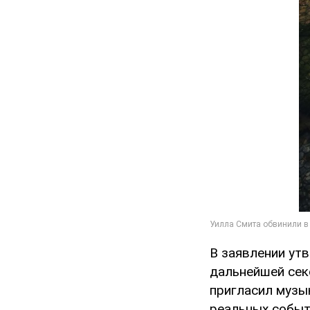
В заявлении ут
дальнейшей секс
пригласил музы
реальных событ