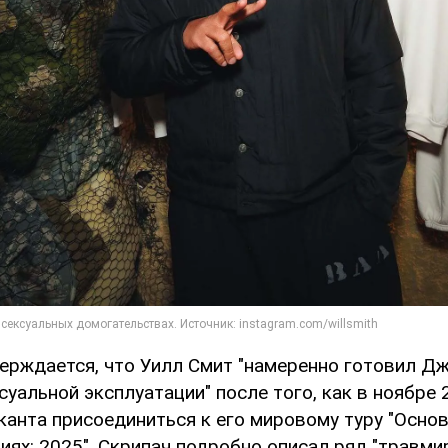
верждается, что Уилл Смит "намеренно готовил Д
уальной эксплуатации" после того, как в ноябре 
канта присоединиться к его мировому туру "Основ
иях: 2025". Скрипач подробно описал ряд "травм