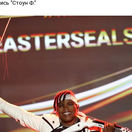
ись "Стоун Ф."