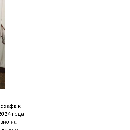
жозефа к
2024 года
ано на
ирующих