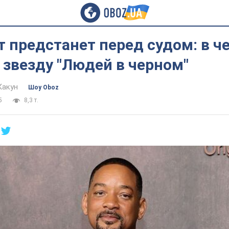
 предстанет перед судом: в ч
звезду "Людей в черном"
Какун
Шоу Oboz
5
8,3 т.