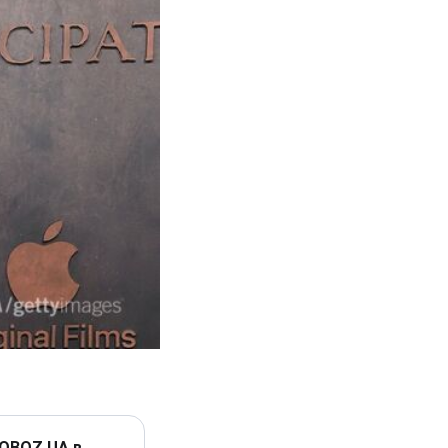
 OBOZ.UA в