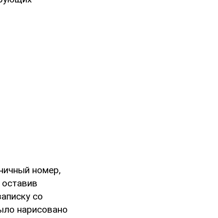
иничный номер,
е оставив
записку со
 было нарисовано