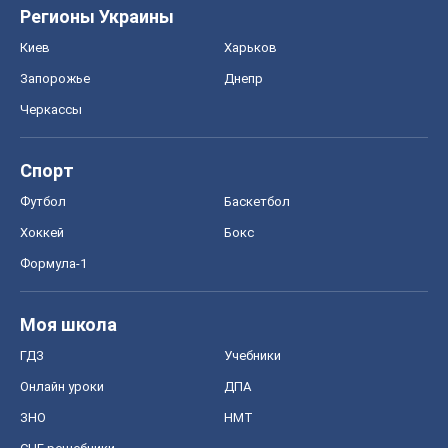
Моя школа
ГДЗ
Учебники
Онлайн уроки
ДПА
ЗНО
НМТ
СНГ решебники
Авто
Тест Драйв
Электромобили
Акции
Сервис
Food Oboz
Рецепты
Напитки
Диеты