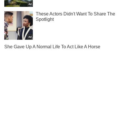
Подпишись на наш Telegram . Присылаем лишь "горящие"
новости!
Подписаться
Подписаться
Шоу Oboz
Подросток-"мажор" который тянул...
Важное