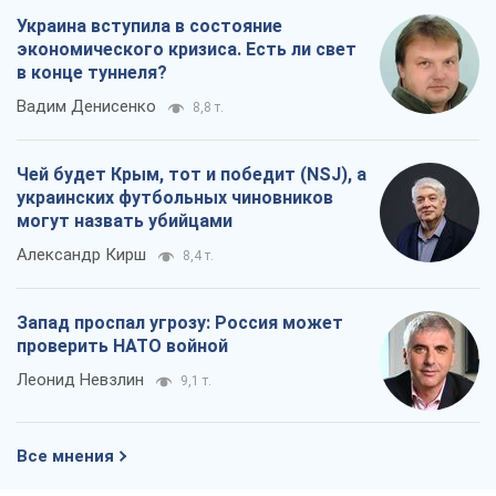
Запад проспал угрозу: Россия может
проверить НАТО войной
Леонид Невзлин
9,1 т.
Все мнения
О компании
Команда
Правовая информация
Политика
конфиденциальности
Реклама на сайте
Документы
Редакционная политика
Журналисты OBOZ.UA на месте
событий