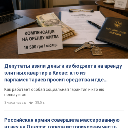
поселился
Как работает особая социальная гарантия и кто ею
пользуется
3 часа назад
38,5 т.
Российская армия совершила массированную
атаку на Одессу: горела историческая часть
города, есть пострадавшие. Фото и видео
Для террора враг применил ракеты и дроны
24 минуты назад
21,4 т.
Армия России попала в две соседние
многоэтажки в Харькове: двое погибших, 13
пострадавших
Враг умышленно бьет по жилым домам
час назад
1,8 т.