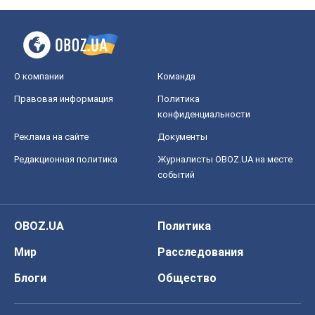
OBOZ.UA
Политика
Мир
Расследования
Блоги
Общество
Регионы Украины
Киев
Харьков
Запорожье
Днепр
Черкассы
Спорт
Футбол
Баскетбол
Хоккей
Бокс
Формула-1