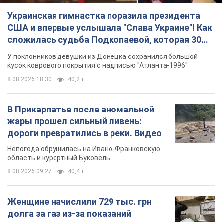
Непогода обрушилась на Ивано-Франковскую
область и курортный Буковель
8.08.2026 09:27
40,4 т.
Женщине начислили 729 тыс. грн
долга за газ из-за показаний
неисправного счетчика: судья
вынес неожиданное решение
Нужно ли платить долг из-за доначисления
8.08.2026 14:43
32,5 т.