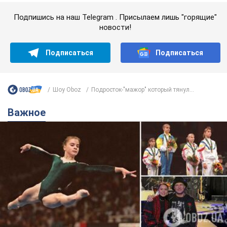
Украинская гимнастка поразила президента
США и впервые услышала "Слава Украине"! Как
сложилась судьба Подкопаевой, которая 30
лет назад завоевала "золото" Олимпиады
У поклонников девушки из Донецка сохранился большой
кусок коврового покрытия с надписью "Атланта-1996"
8.08.2026 18:30
40,2 т.
В Прикарпатье после аномальной
жары прошел сильный ливень:
дороги превратились в реки. Видео