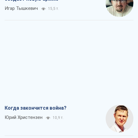
Когда закончится война?
Юрий Христензен
10,9 т.
Украина вступила в состояние
экономического кризиса. Есть ли свет
в конце туннеля?
Вадим Денисенко
8,8 т.
Чей будет Крым, тот и победит (NSJ), а
украинских футбольных чиновников
могут назвать убийцами
Александр Кирш
8,4 т.