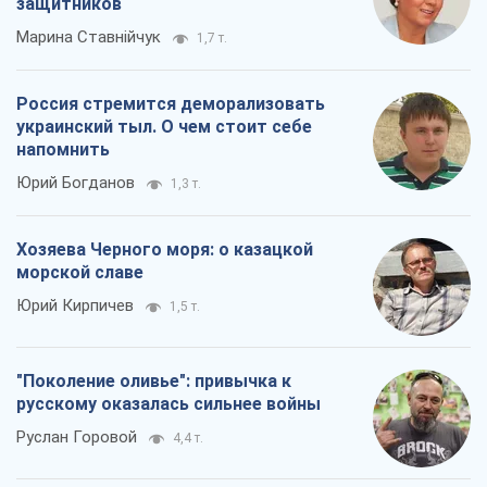
защитников
Марина Ставнійчук
1,7 т.
Россия стремится деморализовать
украинский тыл. О чем стоит себе
напомнить
Юрий Богданов
1,3 т.
Хозяева Черного моря: о казацкой
морской славе
Юрий Кирпичев
1,5 т.
"Поколение оливье": привычка к
русскому оказалась сильнее войны
Руслан Горовой
4,4 т.