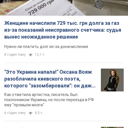
Женщине начислили 729 тыс. грн долга за газ
из-за показаний неисправного счетчика: судья
вынес неожиданное решение
Нужно ли платить долг из-за доначисления
8 годин тому
12,1 т.
"Это Украина напала!" Оксана Вояж
разоблачила киевского поэта,
которого "зазомбировали": он даже
русского не знал, а теперь хочет
Как отметила артистка, писатель был
геноцида украинцев
поклонником Украины, но после переезда в РФ
ему "промыли мозги"
6 годин тому
8,5 т.