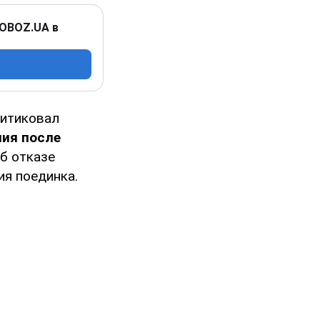
 OBOZ.UA в
ритиковал
ния после
об отказе
ия поединка.