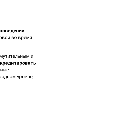
 поведении
ковой во время
змутительным и
скредитировать
вные
родном уровне,