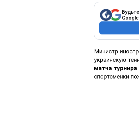
Будьте
Google
Министр иностр
украинскую тен
матча турнира
спортсменки по