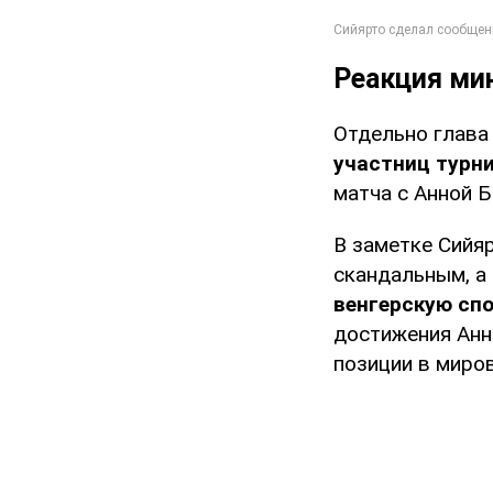
Реакция ми
Отдельно глав
участниц турн
матча с Анной Б
В заметке Сийя
скандальным, а
венгерскую сп
достижения Анн
позиции в миро