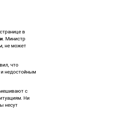
странице в
ки
. Министр
м, не может
вил, что
м и недостойным
смешивают с
итуациям. Ни
ы несут