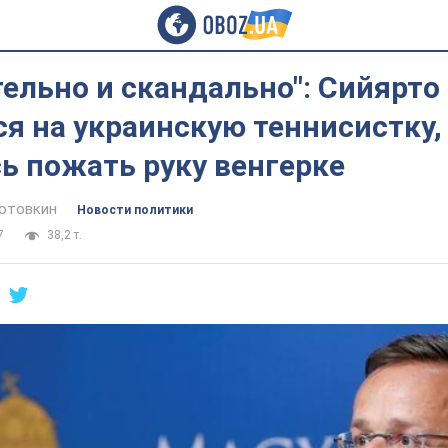
ельно и скандально": Сийярто
я на украинскую теннисистку,
ь пожать руку венгерке
отовкин
Новости политики
7
38,2 т.