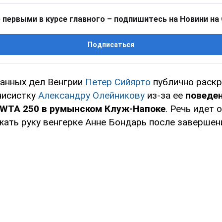
 первыми в курсе главного – подпишитесь на Новини на
Подписаться
анных дел Венгрии
Петер Сийярто
публично раск
нисистку
Александру Олейникову
из-за ее
поведе
 WTA 250 в румынском Клуж-Напоке
. Речь идет 
жать руку венгерке Анне Бондарь после завершен