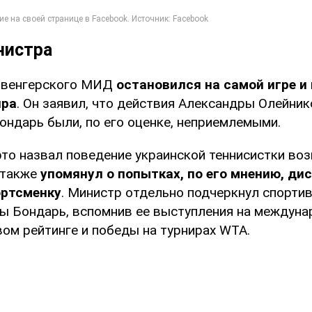
нистра
а венгерского МИД
остановился на самой игре и
ира
. Он заявил, что действия Александры Олейни
ондарь были, по его оценке, неприемлемыми.
рто назвал поведение украинской теннисистки во
 также
упомянул о попытках, по его мнению, ди
ортсменку
. Министр отдельно подчеркнул спорти
ы Бондарь, вспомнив ее выступления на междуна
вом рейтинге и победы на турнирах WTA.