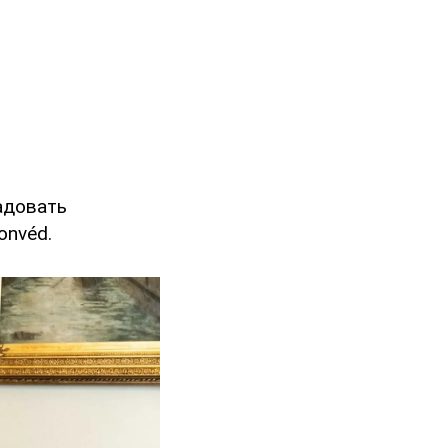
адовать
onvéd.