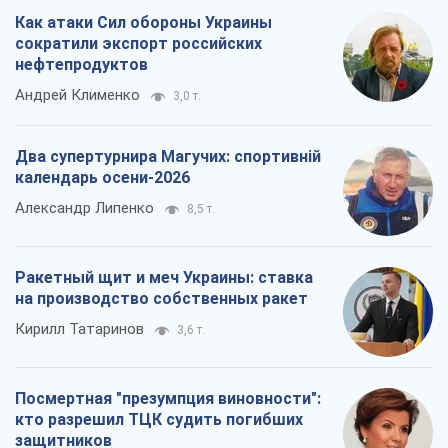
Как атаки Сил обороны Украины
сократили экспорт российских
нефтепродуктов
Андрей Клименко
3,0 т.
Два супертурнира Магучих: спортивній
календарь осени-2026
Александр Липенко
8,5 т.
Ракетный щит и меч Украины: ставка
на производство собственных ракет
Кирилл Татаринов
3,6 т.
Посмертная "презумпция виновности":
кто разрешил ТЦК судить погибших
защитников