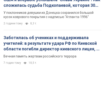
сложилась судьба Подкопаевой, которая 30
лет назад завоевала "золото" Олимпиады
У поклонников девушки из Донецка сохранился большой
кусок коврового покрытия с надписью "Атланта-1996"
2 години тому
8,3 т.
Заботилась об учениках и поддерживала
учителей: в результате удара РФ по Киевской
области погибли директор киевского лицея, её
муж и внук
Вечная память жертвам российского террора
7 годин тому
18,5 т.