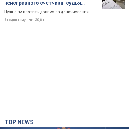
неисправного счетчика: судья
вынес неожиданное решение
Нужно ли платить долг из-за доначисления
6 годин тому
30,8 т.
TOP NEWS