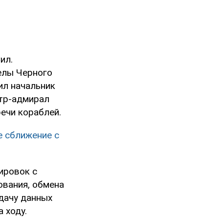
ил.
елы Черного
ил начальник
тр-адмирал
ечи кораблей.
е сближение с
ировок с
ования, обмена
дачу данных
 ходу.