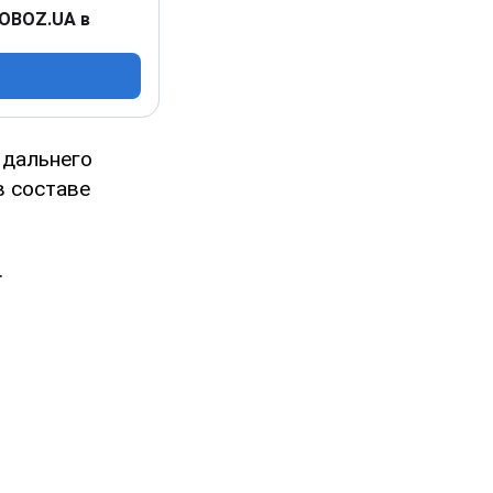
 OBOZ.UA в
 дальнего
в составе
.