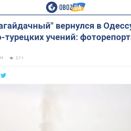
агайдачный" вернулся в Одесс
о-турецких учений: фоторепор
59
2,7 т.