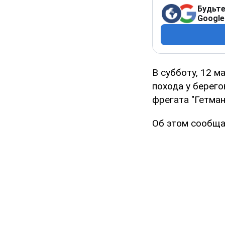
Будьте
Google
В субботу, 12 м
похода у берег
фрегата "Гетман
Об этом сообща