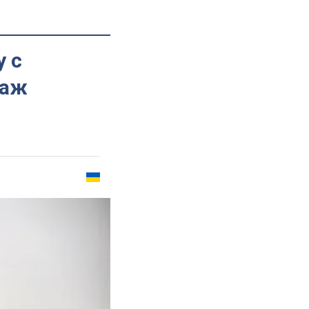
у с
таж