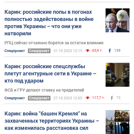
Карин: российские попы в погонах
полностью задействованы в войне
против Украины – что они уже
натворили
РПЦ сейчас отчаянно борется за остатки влияния
65,9 т.
139
Спецпроект
Спецпроект
31.10.2023 12:15
Карин: российские спецслужбы
плетут агентурные сети в Украине –
кто под ударом
ФСБ и ГРУ делают ставку на предателей
117,7 т.
73
Спецпроект
Спецпроект
27.10.2023 12:05
Карин: война "башен Кремля" на
захваченных территориях Украины –
как изменилась расстановка сил