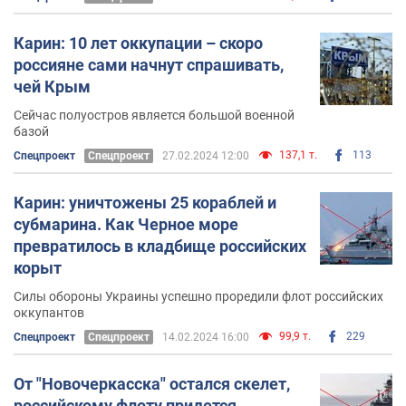
Карин: 10 лет оккупации – скоро
россияне сами начнут спрашивать,
чей Крым
Сейчас полуостров является большой военной
базой
137,1 т.
113
Спецпроект
Спецпроект
27.02.2024 12:00
Карин: уничтожены 25 кораблей и
субмарина. Как Черное море
превратилось в кладбище российских
корыт
Силы обороны Украины успешно проредили флот российских
оккупантов
99,9 т.
229
Спецпроект
Спецпроект
14.02.2024 16:00
От "Новочеркасска" остался скелет,
российскому флоту придется