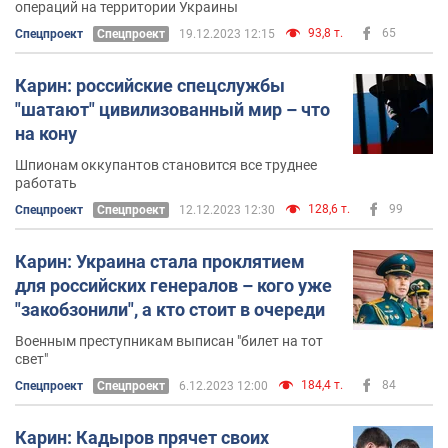
операций на территории Украины
93,8 т.
65
Спецпроект
Спецпроект
19.12.2023 12:15
Карин: российские спецслужбы
"шатают" цивилизованный мир – что
на кону
Шпионам оккупантов становится все труднее
работать
128,6 т.
99
Спецпроект
Спецпроект
12.12.2023 12:30
Карин: Украина стала проклятием
для российских генералов – кого уже
"закобзонили", а кто стоит в очереди
Военным преступникам выписан "билет на тот
свет"
184,4 т.
84
Спецпроект
Спецпроект
6.12.2023 12:00
Карин: Кадыров прячет своих