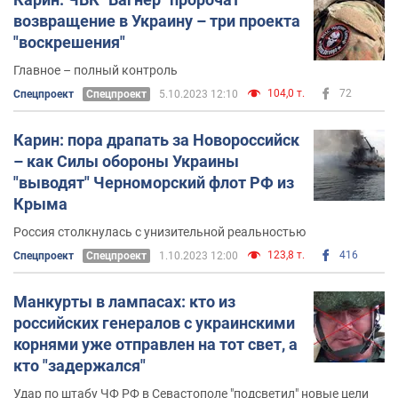
возвращение в Украину – три проекта
"воскрешения"
Главное – полный контроль
104,0 т.
72
Спецпроект
Спецпроект
5.10.2023 12:10
Карин: пора драпать за Новороссийск
– как Силы обороны Украины
"выводят" Черноморский флот РФ из
Крыма
Россия столкнулась с унизительной реальностью
123,8 т.
416
Спецпроект
Спецпроект
1.10.2023 12:00
Манкурты в лампасах: кто из
российских генералов с украинскими
корнями уже отправлен на тот свет, а
кто "задержался"
Удар по штабу ЧФ РФ в Севастополе "подсветил" новые цели