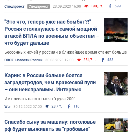
190,3 т.
599
Спецпроект
Спецпроект
23.09.2023 16:00
"Это что, теперь уже нас бомбят?!"
Россия столкнулась с самой мощной
атакой БПЛА по военным объектам –
что будет дальше
Бессонных ночей у россиян в ближайшее время станет больше
254,7 т.
483
OBOZ. Новости России
30.08.2023 12:00
Карин: в России больше боятся
заградотрядов, чем вражеской пули
– они неисправимы. Интервью
Им плевать на сто тысяч "груза 200"
28,7 т.
110
War
30.12.2022 07:00
Спасибо сыну за машину: поголовье
рф будет выживать за "гробовые"