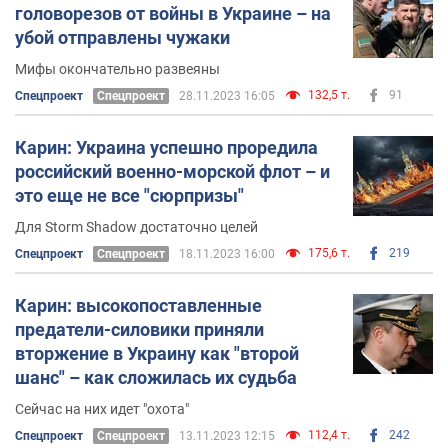
головорезов от войны в Украине – на
убой отправлены чужаки
Мифы окончательно развеяны
132,5 т.
91
Спецпроект
Спецпроект
28.11.2023 16:05
Карин: Украина успешно проредила
российский военно-морской флот – и
это еще не все "сюрпризы"
Для Storm Shadow достаточно целей
175,6 т.
219
Спецпроект
Спецпроект
18.11.2023 16:00
Карин: высокопоставленные
предатели-силовики приняли
вторжение в Украину как "второй
шанс" – как сложилась их судьба
Сейчас на них идет "охота"
112,4 т.
242
Спецпроект
Спецпроект
13.11.2023 12:15