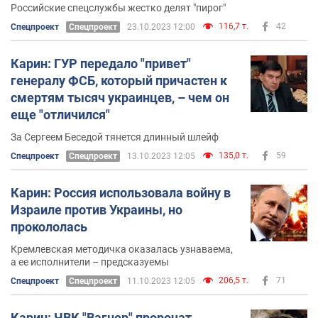
Российские спецслужбы жестко делят "пирог"
116,7 т.
42
Спецпроект
Спецпроект
23.10.2023 12:00
Карин: ГУР передало "привет"
генералу ФСБ, который причастен к
смертям тысяч украинцев, – чем он
еще "отличился"
За Сергеем Беседой тянется длинный шлейф
135,0 т.
59
Спецпроект
Спецпроект
13.10.2023 12:05
Карин: Россия использовала войну в
Израиле против Украины, но
прокололась
Кремлевская методичка оказалась узнаваема,
а ее исполнители – предсказуемы
206,5 т.
71
Спецпроект
Спецпроект
11.10.2023 12:05
Карин: ЧВК "Вагнер" пророчат