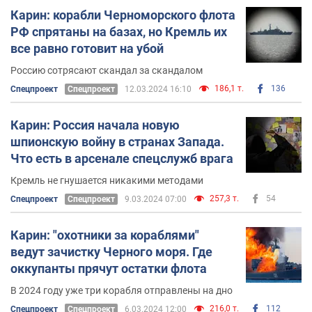
Карин: корабли Черноморского флота
РФ спрятаны на базах, но Кремль их
все равно готовит на убой
Россию сотрясают скандал за скандалом
186,1 т.
136
Спецпроект
Спецпроект
12.03.2024 16:10
Карин: Россия начала новую
шпионскую войну в странах Запада.
Что есть в арсенале спецслужб врага
Кремль не гнушается никакими методами
257,3 т.
54
Спецпроект
Спецпроект
9.03.2024 07:00
Карин: "охотники за кораблями"
ведут зачистку Черного моря. Где
оккупанты прячут остатки флота
В 2024 году уже три корабля отправлены на дно
216,0 т.
112
Спецпроект
Спецпроект
6.03.2024 12:00