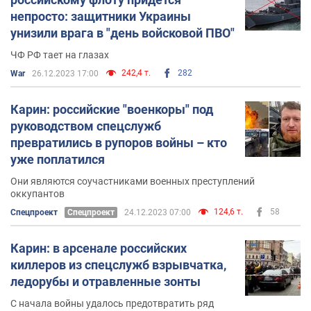
непросто: защитники Украины
унизили врага в "день войсковой ПВО"
ЧФ РФ тает на глазах
242,4 т.
282
War
26.12.2023 17:00
Карин: российские "военкоры" под
руководством спецслужб
превратились в рупоров войны – кто
уже поплатился
Они являются соучастниками военных преступлений
оккупантов
124,6 т.
58
Спецпроект
Спецпроект
24.12.2023 07:00
Карин: в арсенале российских
киллеров из спецслужб взрывчатка,
ледорубы и отравленные зонты
С начала войны удалось предотвратить ряд