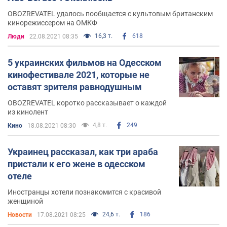
OBOZREVATEL удалось пообщается с культовым британским
кинорежиссером на ОМКФ
16,3 т.
618
Люди
22.08.2021 08:35
5 украинских фильмов на Одесском
кинофестивале 2021, которые не
оставят зрителя равнодушным
OBOZREVATEL коротко рассказывает о каждой
из кинолент
4,8 т.
249
Кино
18.08.2021 08:30
Украинец рассказал, как три араба
пристали к его жене в одесском
отеле
Иностранцы хотели познакомится с красивой
женщиной
24,6 т.
186
Новости
17.08.2021 08:25