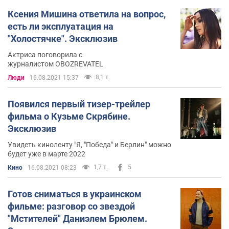
Ксения Мишина ответила на вопрос,
есть ли эксплуатация на
"Холостячке". Эксклюзив
Актриса поговорила с
журналистом OBOZREVATEL
8,1 т.
Люди
16.08.2021 15:37
Появился первый тизер-трейлер
фильма о Кузьме Скрябине.
Эксклюзив
Увидеть киноленту "Я, "Победа" и Берлин" можно
будет уже в марте 2022
1,7 т.
5
Кино
16.08.2021 08:23
Готов сниматься в украинском
фильме: разговор со звездой
"Мстителей" Даниэлем Брюлем.