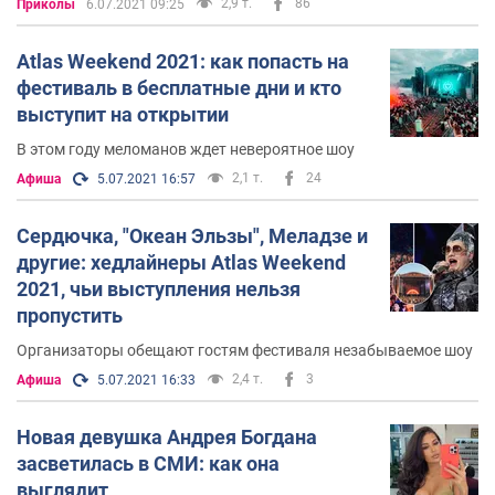
2,9 т.
86
Приколы
6.07.2021 09:25
Atlas Weekend 2021: как попасть на
фестиваль в бесплатные дни и кто
выступит на открытии
В этом году меломанов ждет невероятное шоу
2,1 т.
24
Афиша
5.07.2021 16:57
Сердючка, "Океан Эльзы", Меладзе и
другие: хедлайнеры Atlas Weekend
2021, чьи выступления нельзя
пропустить
Организаторы обещают гостям фестиваля незабываемое шоу
2,4 т.
3
Афиша
5.07.2021 16:33
Новая девушка Андрея Богдана
засветилась в СМИ: как она
выглядит