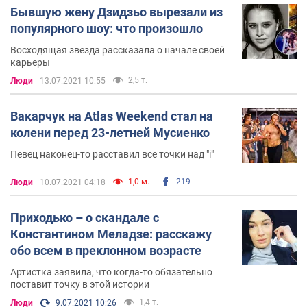
Бывшую жену Дзидзьо вырезали из
популярного шоу: что произошло
Восходящая звезда рассказала о начале своей
карьеры
2,5 т.
Люди
13.07.2021 10:55
Вакарчук на Atlas Weekend стал на
колени перед 23-летней Мусиенко
Певец наконец-то расставил все точки над "і"
1,0 м.
219
Люди
10.07.2021 04:18
Приходько – о скандале с
Константином Меладзе: расскажу
обо всем в преклонном возрасте
Артистка заявила, что когда-то обязательно
поставит точку в этой истории
1,4 т.
Люди
9.07.2021 10:26