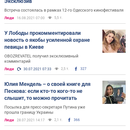
Эксклюзив
Встреча состоялась в рамках 12-го Одесского кинофестиваля
5,5 т.
Люди
16.08.2021 07:00
У Лободы прокомментировали
новость о якобы усиленной охране
певицы в Киеве
OBOZREVATEL получил эксклюзивный
комментарий
2,5 т.
327
Люди
30.07.2021 07:33
Юлия Мендель – о своей книге для
Пескова: если кто-то кого-то не
слышит, то можно прочитать
Посылка для пресс-секретаря Путина уже
прошла границу Украины
2,1 т.
366
Люди
28.07.2021 14:17