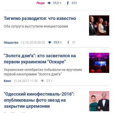
Люди
25,5 т.
603
Тигипко разводится: что известно
Оба супруга выступили инициаторами
39,9 т.
31
Общество
12.10.2018 00:02
"Золота дзиґа": кто засветился на
первом украинском "Оскаре"
Украинские селебритиз побывали на вручении
первой кинопремии "Золота дзиґа"
5,9 т.
Кино
21.04.2017 11:56
"Одесский кинофестиваль-2016":
опубликованы фото звезд на
закрытии церемонии