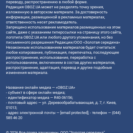
переводу, распространению в любой форме.
Редакция OBOZ.UA может не разделять точку зрения,
изложенную в авторском материале. За достоверность
информации, размещенной в рекламных материалах,
ответственность несет рекламодатель.
Запрещено использование материалов размещенных на этом
сайте, даже с указанием гиперссылки на страницу этого сайта,
логотипа OBOZ.UA или любого другого упоминания, но без
письменного разрешения Редакции/ООО «Золотая середина»
Незаконным использованием материалов будет считаться:
любое копирование, публикация, перепечатка, последующее
распространение, использование, переработка с
использованием, включением в состав других материалов,
распространение, адаптация, перевод и другие подобные
изменения материала.
Название онлайн медиа — «OBOZ.UA»
- субъект в сфере онлайн медиа;
- идентификатор медиа — R40-06156;
- почтовый адрес — ул. Деревообрабатывающая, д. 7, г. Киев,
01013;
- адрес электронной почты —
[email protected]
; - телефон — (044)
585 46 20
© 2026 Все права защищены, ООО "Золотая середина".