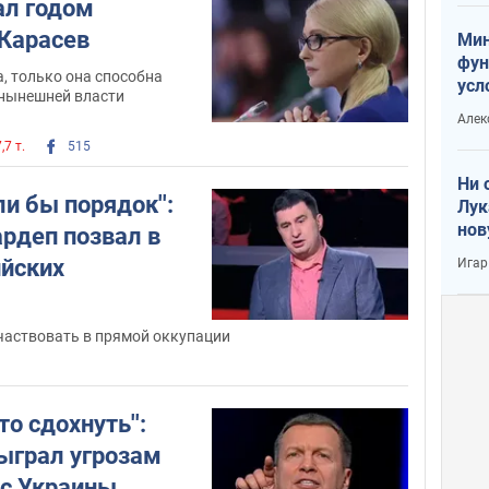
ал годом
Карасев
Мин
фун
, только она способна
усл
 нынешней власти
вое
Алек
,7 т.
515
Ни 
ли бы порядок'':
Лук
нов
ардеп позвал в
ийских
Игар
частвовать в прямой оккупации
о сдохнуть'':
ыграл угрозам
ес Украины