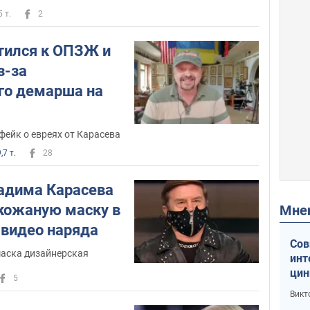
5 т.
2
тился к ОПЗЖ и
з-за
го демарша на
ейк о евреях от Карасева
,7 т.
28
адима Карасева
кожаную маску в
Мн
 видео наряда
Сов
маска дизайнерская
инт
цин
5
или
Викт
Тра