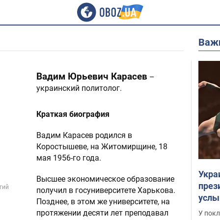
Важ
Вадим Юрьевич Карасев
–
украинский политолог.
Краткая биография
Вадим Карасев родился в
Коростышеве, на Житомирщине, 18
мая 1956-го года.
Укра
Высшее экономическое образование
през
гий
получил в госуниверситете Харькова.
услы
Позднее, в этом же университете, на
слож
протяжении десяти лет преподавал
У пок