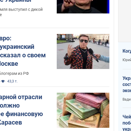
мля выступил с дикой
е
вро:
украинский
Ког
сказал о своем
Юрий
Москве
блогерам из РФ
Укр
43,3 т.
сос
эко
арной отрасли
Ест
Вади
тун
должно
ее финансовую
Чей
Карасев
поб
укр