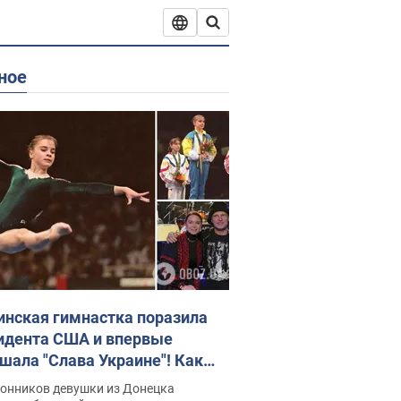
ное
инская гимнастка поразила
идента США и впервые
шала "Слава Украине"! Как
илась судьба Подкопаевой,
лонников девушки из Донецка