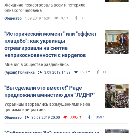
Женщина пожертвовала всем и потеряла
близкого человека
8,6 т.
3
Общество
4.09.2019 16:01
"Исторический момент" или "эффект
плацебо": как украинцы
отреагировали на снятие
неприкосновенности с нардепов
Мнения в обществе разделились
39,1 т.
11
(Архив) Политика
3.09.2019 14:39
"Вы сделали это вместе!" Раде
предложили амнистию для "Л/ДНР"
Украинцы взорвались возмущениями из-за
цинизма инициативы
330,7 т.
13597
Общество
30.08.2019 20:00
"Собирают под Зе": военный раскрыл