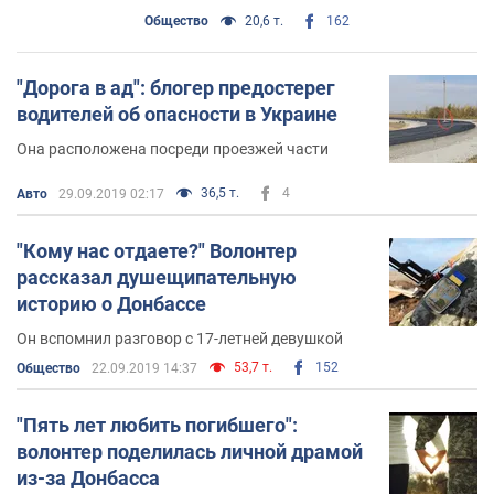
Общество
20,6 т.
162
"Дорога в ад": блогер предостерег
водителей об опасности в Украине
Она расположена посреди проезжей части
36,5 т.
4
Авто
29.09.2019 02:17
"Кому нас отдаете?" Волонтер
рассказал душещипательную
историю о Донбассе
Он вспомнил разговор с 17-летней девушкой
53,7 т.
152
Общество
22.09.2019 14:37
"Пять лет любить погибшего":
волонтер поделилась личной драмой
из-за Донбасса