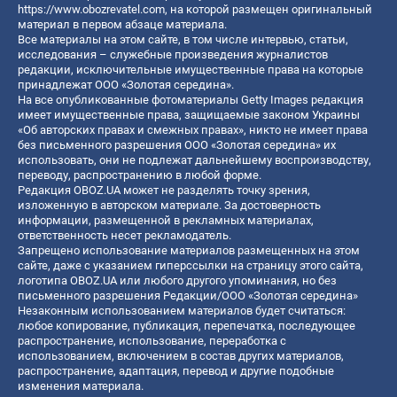
https://www.obozrevatel.com
, на которой размещен оригинальный
материал в первом абзаце материала.
Все материалы на этом сайте, в том числе интервью, статьи,
исследования – служебные произведения журналистов
редакции, исключительные имущественные права на которые
принадлежат ООО «Золотая середина».
На все опубликованные фотоматериалы Getty Images редакция
имеет имущественные права, защищаемые законом Украины
«Об авторских правах и смежных правах», никто не имеет права
без письменного разрешения ООО «Золотая середина» их
использовать, они не подлежат дальнейшему воспроизводству,
переводу, распространению в любой форме.
Редакция OBOZ.UA может не разделять точку зрения,
изложенную в авторском материале. За достоверность
информации, размещенной в рекламных материалах,
ответственность несет рекламодатель.
Запрещено использование материалов размещенных на этом
сайте, даже с указанием гиперссылки на страницу этого сайта,
логотипа OBOZ.UA или любого другого упоминания, но без
письменного разрешения Редакции/ООО «Золотая середина»
Незаконным использованием материалов будет считаться:
любое копирование, публикация, перепечатка, последующее
распространение, использование, переработка с
использованием, включением в состав других материалов,
распространение, адаптация, перевод и другие подобные
изменения материала.