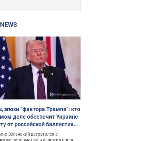
P NEWS
ц эпохи "фактора Трампа": кто
амом деле обеспечит Украине
ту от российской баллистики.
рвью с Безсмертным
ир Зеленский встретился с
нским дипломатом и изложил новое