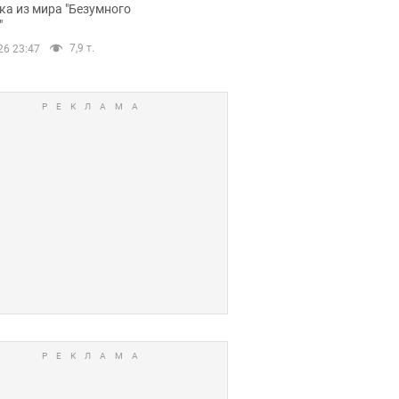
ов. Фото
ка из мира "Безумного
"
7,9 т.
26 23:47