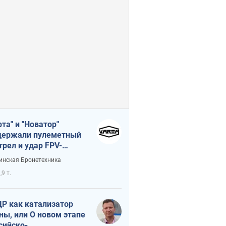
рта" и "Новатор"
ержали пулеметный
трел и удар FPV-
на, сохранив жизнь
инская Бронетехника
церу ВСУ
,9 т.
Р как катализатор
ны, или О новом этапе
сийско-