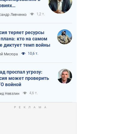
овиях
штабного
1,2 т.
сандр Левченко
нного кризиса
сия теряет ресурсы
 плана: кто на самом
е диктует темп войны
10,6 т.
ей Мисюра
ад проспал угрозу:
сия может проверить
О войной
4,6 т.
ид Невзлин