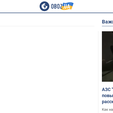
Важ
АЗС 
повы
расс
Как на