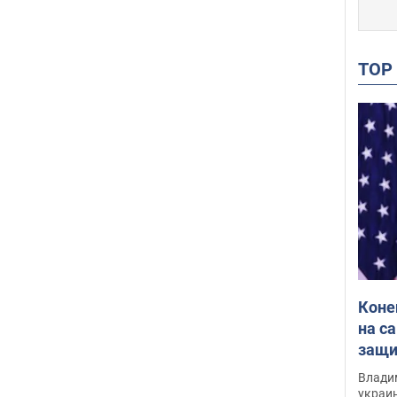
TO
Коне
на с
защи
Инте
Владим
украи