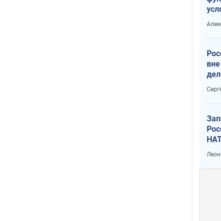
усл
мас
Алек
вое
Рос
вне
дел
Серг
Зап
Рос
НАТ
Леон