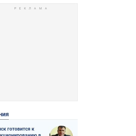
ения
ск готовится к
кционированию в