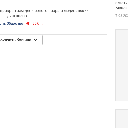
дрон
эстети
Макса
 прикрытием для черного пиара и медицинских
диагнозов
7.08.20
сти. Общество
80,6 т.
оказать больше