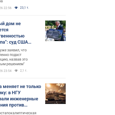
ва
23,1 т.
26 22:56
ый дом не
ется
твенностью
па": суд США
становил
уже заявил, что
ительство
ленно подаст
цию, назвав это
ного зала
ным решением"
мостью 400 млн
2,1 т.
26 23:54
аров
а меняет не только
ику: в НГУ
зали инженерные
ния против
ийских FPV-
постапокалиптическая