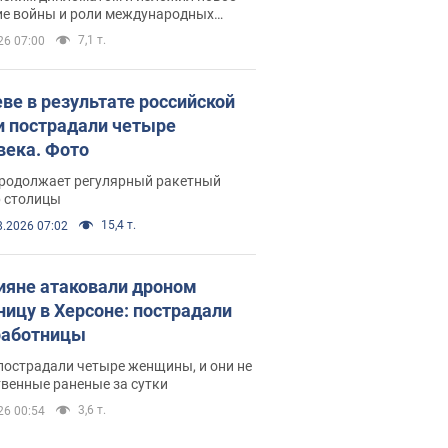
ие войны и роли международных
ров в борьбе с Россией
7,1 т.
26 07:00
еве в результате российской
и пострадали четыре
века. Фото
продолжает регулярный ракетный
р столицы
15,4 т.
8.2026 07:02
ияне атаковали дроном
ницу в Херсоне: пострадали
аботницы
пострадали четыре женщины, и они не
венные раненые за сутки
3,6 т.
26 00:54