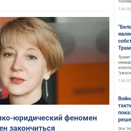
топли
7.08.20
"Бел
явля
собс
Трам
прио
Трамп 
стро
немед
апелля
баль
"ужас
стои
7.08.20
долл
Войн
такт
пока
ико-юридический феномен
реше
росс
ен закончиться
Это "