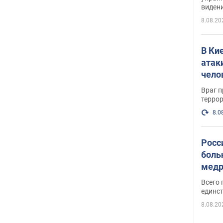
виден
партне
8.08.20
В Ки
атак
чело
Враг 
терро
8.0
Росс
боль
медр
Всего 
единст
8.08.20