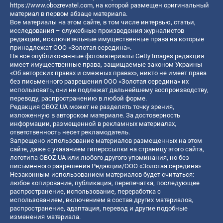
https://www.obozrevatel.com
, на которой размещен оригинальный
материал в первом абзаце материала.
Все материалы на этом сайте, в том числе интервью, статьи,
исследования – служебные произведения журналистов
редакции, исключительные имущественные права на которые
принадлежат ООО «Золотая середина».
На все опубликованные фотоматериалы Getty Images редакция
имеет имущественные права, защищаемые законом Украины
«Об авторских правах и смежных правах», никто не имеет права
без письменного разрешения ООО «Золотая середина» их
использовать, они не подлежат дальнейшему воспроизводству,
переводу, распространению в любой форме.
Редакция OBOZ.UA может не разделять точку зрения,
изложенную в авторском материале. За достоверность
информации, размещенной в рекламных материалах,
ответственность несет рекламодатель.
Запрещено использование материалов размещенных на этом
сайте, даже с указанием гиперссылки на страницу этого сайта,
логотипа OBOZ.UA или любого другого упоминания, но без
письменного разрешения Редакции/ООО «Золотая середина»
Незаконным использованием материалов будет считаться:
любое копирование, публикация, перепечатка, последующее
распространение, использование, переработка с
использованием, включением в состав других материалов,
распространение, адаптация, перевод и другие подобные
изменения материала.