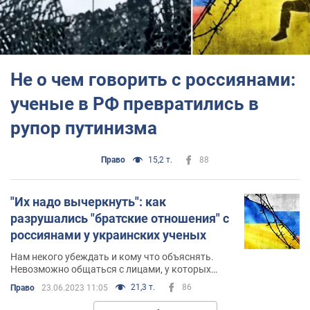
Не о чем говорить с россиянами:
ученые в РФ превратились в
рупор путинизма
Право
15,2 т.
88
"Их надо вычеркнуть": как
разрушались "братские отношения" с
россиянами у украинских ученых
Нам некого убеждать и кому что объяснять.
Невозможно общаться с лицами, у которых
разрушена человечность, сформирована
21,3 т.
86
Право
23.06.2023 11:05
болезненная самоуверенность и развита до
мега границ, присущая именно этому очагу