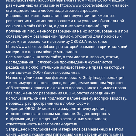
Использование любых материалов (в том числе фото- и видео-),
размещенных на этом сайте
https://www.obozrevatel.com
и на всех
его поддоменах, в любом виде строго запрещено.
Разрешается использование при получении письменного
разрешения на их использование и при условии обязательной
ссылки на сайт OBOZ.UA, а для интернет-изданий - при
получении письменного разрешения на их использование и при
обязательном размещении прямой, открытой для поисковых
систем, гиперссылки на страницу OBOZ.UA по ссылке
https://www.obozrevatel.com
, на которой размещен оригинальный
материал в первом абзаце материала.
Все материалы на этом сайте, в том числе интервью, статьи,
исследования – служебные произведения журналистов
редакции, исключительные имущественные права на которые
принадлежат ООО «Золотая середина».
На все опубликованные фотоматериалы Getty Images редакция
имеет имущественные права, защищаемые законом Украины
«Об авторских правах и смежных правах», никто не имеет права
без письменного разрешения ООО «Золотая середина» их
использовать, они не подлежат дальнейшему воспроизводству,
переводу, распространению в любой форме.
Редакция OBOZ.UA может не разделять точку зрения,
изложенную в авторском материале. За достоверность
информации, размещенной в рекламных материалах,
ответственность несет рекламодатель.
Запрещено использование материалов размещенных на этом
сайте, даже с указанием гиперссылки на страницу этого сайта,