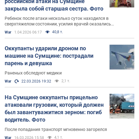
российской атаки на Сумщине
закрыла собой старшая сестра. Фото
Ребенок после атаки несколько суток находился в
сверхтяжелом состоянии, усилия врачей оказались
безрезультатными
40,8 т.
War
1.04.2026 06:17
Оккупанты ударили дроном по
машине на Сумщине: пострадали
парень и девушка
Раненых обследуют медики
2,1 т.
War
22.03.2026 19:32
На Сумщине оккупанты прицельно
атаковали грузовик, который должен
был завантуважитися зерном: погиб
водитель. Фото
После попадания транспорт мгновенно загорелся
4,1 т.
War
16.03.2026 15:58