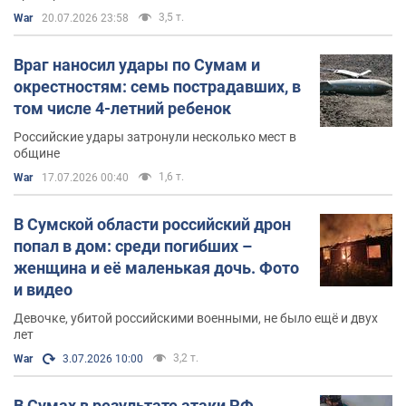
3,5 т.
War
20.07.2026 23:58
Враг наносил удары по Сумам и
окрестностям: семь пострадавших, в
том числе 4-летний ребенок
Российские удары затронули несколько мест в
общине
1,6 т.
War
17.07.2026 00:40
В Сумской области российский дрон
попал в дом: среди погибших –
женщина и её маленькая дочь. Фото
и видео
Девочке, убитой российскими военными, не было ещё и двух
лет
3,2 т.
War
3.07.2026 10:00
В Сумах в результате атаки РФ