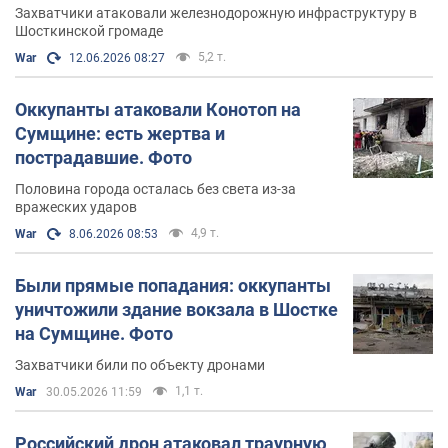
умерла в больнице
Захватчики атаковали железнодорожную инфраструктуру в
Шосткинской громаде
5,2 т.
War
12.06.2026 08:27
Оккупанты атаковали Конотоп на
Сумщине: есть жертва и
пострадавшие. Фото
Половина города осталась без света из-за
вражеских ударов
4,9 т.
War
8.06.2026 08:53
Были прямые попадания: оккупанты
уничтожили здание вокзала в Шостке
на Сумщине. Фото
Захватчики били по объекту дронами
1,1 т.
War
30.05.2026 11:59
Российский дрон атаковал траурную