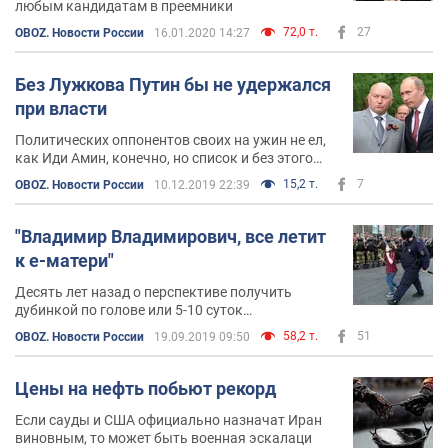
любым кандидатам в преемники
72,0 т.
27
OBOZ. Новости России
16.01.2020 14:27
Без Лужкова Путин бы не удержался
при власти
Политических оппонентов своих на ужин не ел,
как Иди Амин, конечно, но список и без этого
внушительный
15,2 т.
7
OBOZ. Новости России
10.12.2019 22:39
"Владимир Владимирович, все летит
к е-матери"
Десять лет назад о перспективе получить
дубинкой по голове или 5-10 суток
административного ареста говорили с ужасом
58,2 т.
51
OBOZ. Новости России
19.09.2019 09:50
Цены на нефть побьют рекорд
Если сауды и США официально назначат Иран
виновным, то может быть военная эскалаци