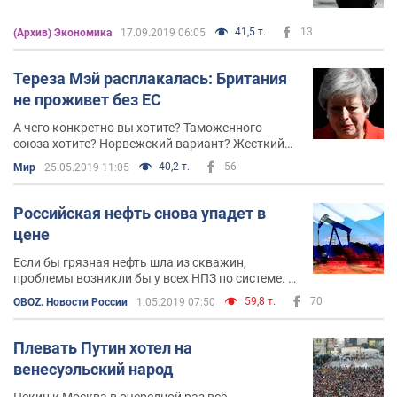
41,5 т.
13
(Архив) Экономика
17.09.2019 06:05
Тереза Мэй расплакалась: Британия
не проживет без ЕС
А чего конкретно вы хотите? Таможенного
союза хотите? Норвежский вариант? Жесткий
Брекзит вообще без ничего? Давайте второй
40,2 т.
56
Мир
25.05.2019 11:05
референдум с опциями, чтобы
конкретизировать
Российская нефть снова упадет в
цене
Если бы грязная нефть шла из скважин,
проблемы возникли бы у всех НПЗ по системе. А
они возникли только у беларусов
59,8 т.
70
OBOZ. Новости России
1.05.2019 07:50
Плевать Путин хотел на
венесуэльский народ
Пекин и Москва в очередной раз всё