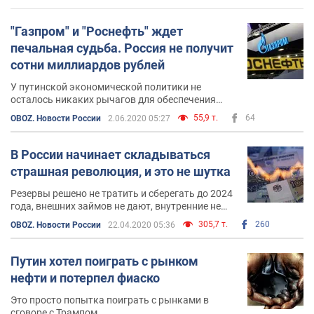
"Газпром" и "Роснефть" ждет
печальная судьба. Россия не получит
сотни миллиардов рублей
У путинской экономической политики не
осталось никаких рычагов для обеспечения
роста
55,9 т.
64
OBOZ. Новости России
2.06.2020 05:27
В России начинает складываться
страшная революция, и это не шутка
Резервы решено не тратить и сберегать до 2024
года, внешних займов не дают, внутренние не
спасут
305,7 т.
260
OBOZ. Новости России
22.04.2020 05:36
Путин хотел поиграть с рынком
нефти и потерпел фиаско
Это просто попытка поиграть с рынками в
сговоре с Трампом