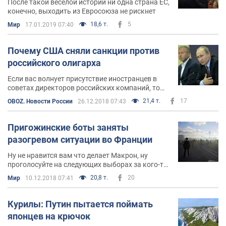
После такой веселой истории ни одна страна ЕС,
конечно, выходить из Евросоюза не рискнет
18,6 т.
5
Мир
17.01.2019 07:40
Почему США сняли санкции против
российского олигарха
Если вас волнует присутствие иностранцев в
советах директоров российских компаний, то
вы лучше на Роснефть посмотрите - там у
21,4 т.
17
OBOZ. Новости России
26.12.2018 07:43
иностранцев давно уже большинство
Пригожинские боты заняты
разогревом ситуации во Франции
Ну не нравится вам что делает Макрон, ну
проголосуйте на следующих выборах за кого-то
другого
20,8 т.
20
Мир
10.12.2018 07:41
Курилы: Путин пытается поймать
японцев на крючок