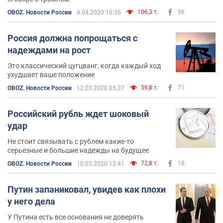
106,3 т.
96
OBOZ. Новости России
4.04.2020 16:36
Россия должна попрощаться с
надеждами на рост
Это классический цугцванг, когда каждый ход
ухудшает ваше положение
59,8 т.
71
OBOZ. Новости России
12.03.2020 05:27
Российский рубль ждет шоковый
удар
Не стоит связывать с рублем какие-то
серьезные и большие надежды на будущее
72,8 т.
18
OBOZ. Новости России
10.03.2020 12:41
Путин запаниковал, увидев как плохи
у него дела
У Путина есть все основания не доверять