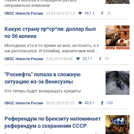
неправильно взвесили
26,1 т.
24
OBOZ. Новости России
25.02.2019 07:13
Какую страну пр*ср*ли: доллар был
по 56 копеек
Молодежи, кто в то время не жил, не понять, а я
аж расплакался. И пломбир, верните мне мой
пломбир
32,1 т.
59
OBOZ. Новости России
5.02.2019 09:48
"Роснефть" попала в сложную
ситуацию из-за Венесуэлы
Кто теперь будет возвращать кредиты
42,2 т.
102
OBOZ. Новости России
30.01.2019 07:27
Референдум по Брекзиту напоминает
референдум о сохранении СССР