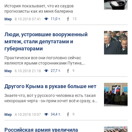
История показывает, что из саудов
прогнозисты как из меня балерина
11,0 т.
15
Мир
8.10.2018 07:41
Люди, устроившие вооруженный
мятеж, стали депутатами и
губернаторами
Практически все они поголовно сейчас
являются ярыми сторонниками Путина,
империализма, "новороссии" и прочего дерьма
27,7 т.
9
Мир
6.10.2018 21:18
Другого Крыма в рукаве больше нет
Знаете что, вот у русского человека есть такая
нехорошая черта - он прям хочет всё и сразу, а
если не всё и сразу, то это означает что "всё
провалилось"
34,4 т.
9
Мир
4.10.2018 10:07
Российская армия увеличила