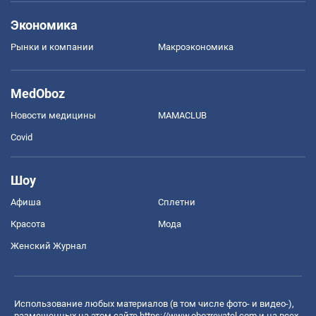
Экономика
Рынки и компании
Mакроэкономика
MedOboz
Новости медицины
MAMACLUB
Covid
Шоу
Афиша
Сплетни
Красота
Мода
Женский Журнал
Использование любых материалов (в том числе фото- и видео-),
размещенных на этом сайте
https://www.obozrevatel.com
и на всех