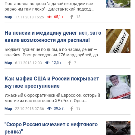
Постановка вопроса "а давайте отдадим все
равно им там плохо" - дилетантский подход,
потому что распечатывание международных
65,1 т.
18
Мир
17.11.2018 16:25
границ - это открытие опаснейшего ящика
Пандоры
На пенсии и медицину денег нет, зато
какие возможности для распила!
Бюджет пухнет не по дням, а по часам, денег —
залейся. Рост расходов на 276 млрд рублей, до
рекордных в истории 2,6 трлн.
12,5 т.
7
Мир
6.11.2018 12:03
Как мафия США и России покрывает
жуткое преступление
Ужасный бюрократический Евросоюз, который
многие из вас постоянно ХЕ-с*сят. Одна
надежда осталась на Европу
39,5 т.
13
Мир
22.10.2018 07:36
"Скоро Россия исчезнет с нефтяного
рынка"