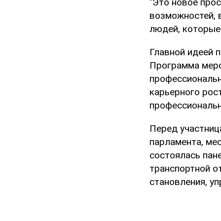
"Это новое про
возможностей, 
людей, которые 
Главной идеей 
Программа меро
профессиональн
карьерного рос
профессиональ
Перед участниц
парламента, ме
состоялась пан
транспортной о
становления, у