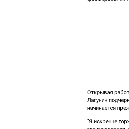
Открывая работ
Лагунин подчер
начинается преж
"Я искренне гор