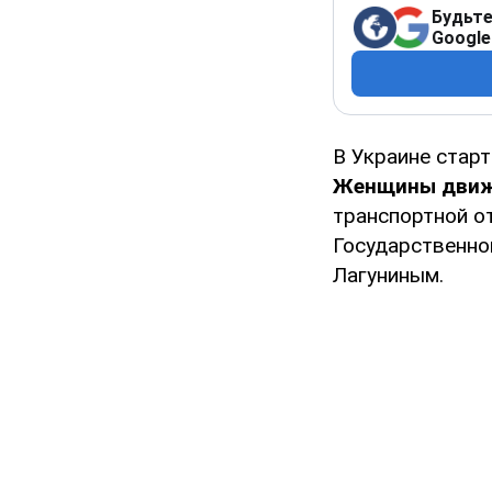
Будьте
Google
В Украине стар
Женщины движ
транспортной о
Государственно
Лагуниным.