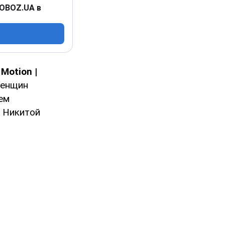
 OBOZ.UA в
Motion |
женщин
ем
е Никитой