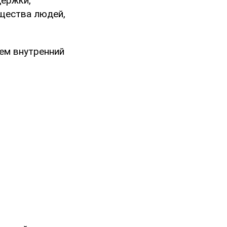
держки,
бщества людей,
ем внутренний