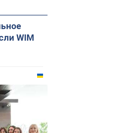
льное
сли WIM