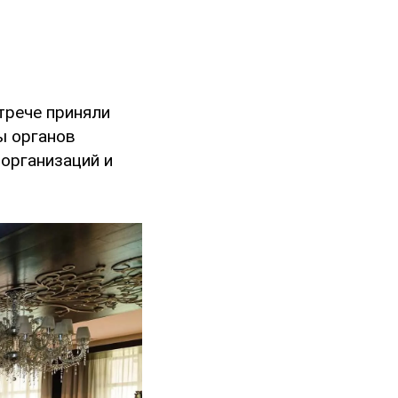
трече приняли
ы органов
 организаций и