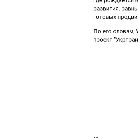
где рождается 
развития, равн
готовых продвиг
По его словам,
проект "Укртран