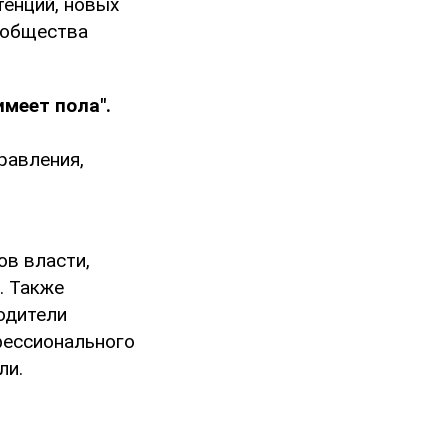
тенций, новых
ообщества
меет пола".
равления,
ов власти,
. Также
одители
фессионального
ли.