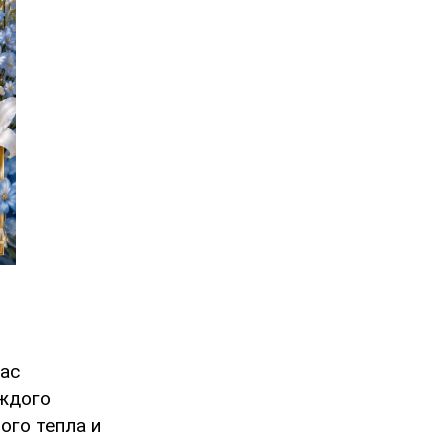
вас
аждого
ого тепла и