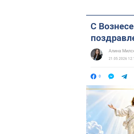
С Вознес
поздравл
Алина Милс
21.05.2026 12:
0