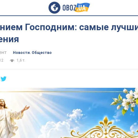
ением Господним: самые лучш
ения
ент
Новости. Общество
12
1,6 т.