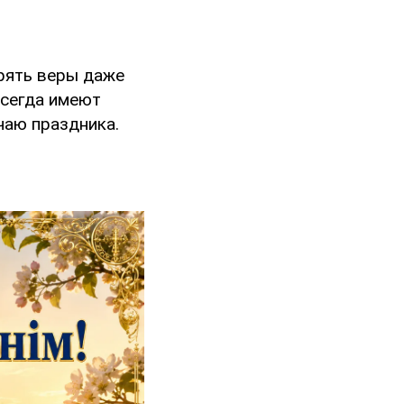
рять веры даже
всегда имеют
чаю праздника.