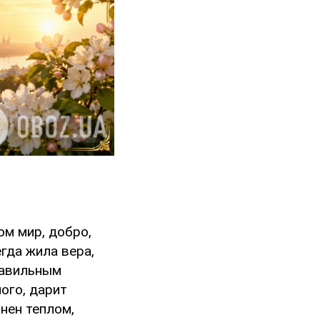
ом мир, добро,
гда жила вера,
равильным
ого, дарит
нен теплом,