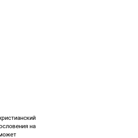
христианский
ословения на
оможет