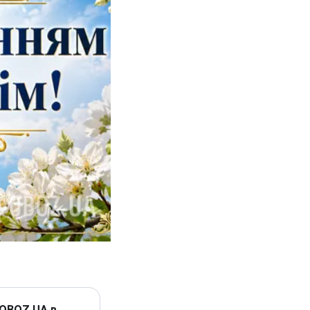
 OBOZ.UA в