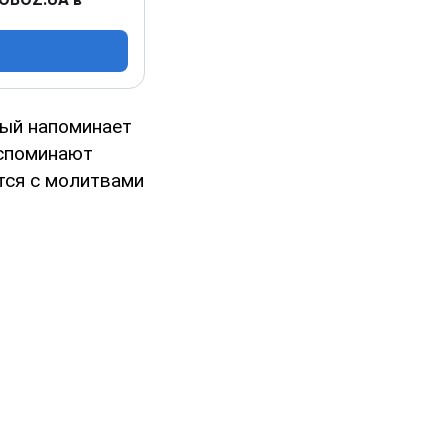
рый напоминает
вспоминают
тся с молитвами