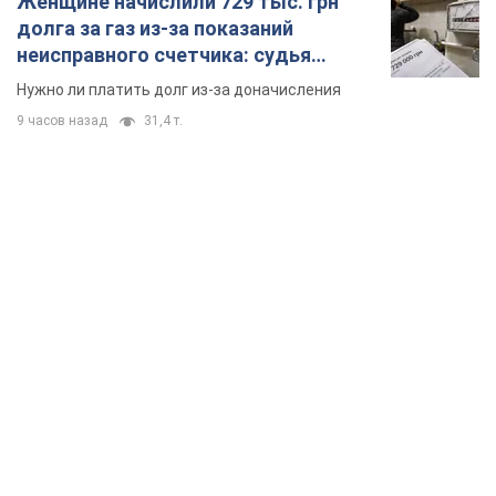
Женщине начислили 729 тыс. грн
долга за газ из-за показаний
неисправного счетчика: судья
вынес неожиданное решение
Нужно ли платить долг из-за доначисления
9 часов назад
31,4 т.