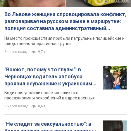
Во Львове женщина спровоцировала конфликт,
разговаривая на русском языке в маршрутке:
полиция составила административный
протокол. Видео
На место происшествия прибыли патрульные полицейские и
следственно-оперативная группа
6 часов назад
9,7 т.
"Воюют, потому что глупы": в
Черновцах водитель автобуса
проявил неуважение к украинским
военным и поплатился за это.
Водителя уволили после конфликта с
Видео
пассажирами и оскорблений в адрес военных
9 часов назад
8,6 т.
"Не следит за сексуальностью": в
Киеве консультант салона красоты