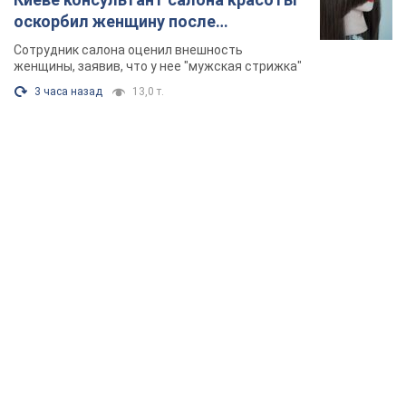
оскорбил женщину после
химиотерапии, разгорелся скандал.
Сотрудник салона оценил внешность
Фото
женщины, заявив, что у нее "мужская стрижка"
3 часа назад
13,0 т.