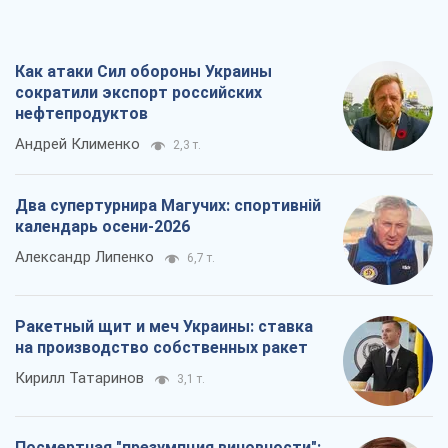
Как атаки Сил обороны Украины
сократили экспорт российских
нефтепродуктов
Андрей Клименко
2,3 т.
Два супертурнира Магучих: спортивній
календарь осени-2026
Александр Липенко
6,7 т.
Ракетный щит и меч Украины: ставка
на производство собственных ракет
Кирилл Татаринов
3,1 т.
Посмертная "презумпция виновности":