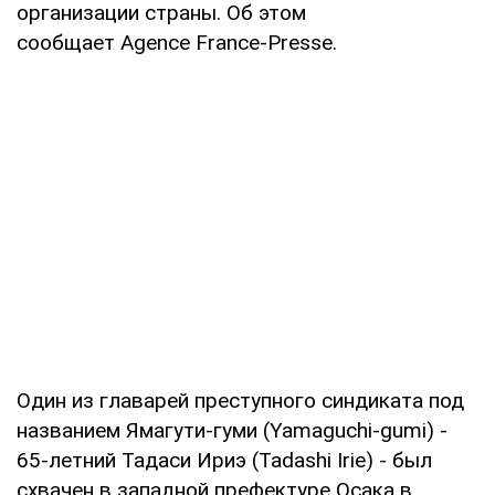
организации страны. Об этом
сообщает Agence France-Presse.
Один из главарей преступного синдиката под
названием Ямагути-гуми (Yamaguchi-gumi) -
65-летний Тадаси Ириэ (Tadashi Irie) - был
схвачен в западной префектуре Осака в