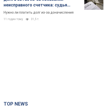
неисправного счетчика: судья
вынес неожиданное решение
Нужно ли платить долг из-за доначисления
11 годин тому
31,5 т.
TOP NEWS