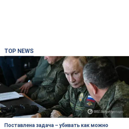
Поставлена задача – убивать как можно
больше украинцев: Фейгин назвал "триггеры"
Путина
У агрессора есть только две опции принуждения Украины к
капитуляции
2 часа назад
7,8 т.
Армия РФ уничтожила предприятие Kromberg &
Schubert в Житомире. Фото
Когда предприятие возобновит работу, пока неизвестно
3 часа назад
11,2 т.