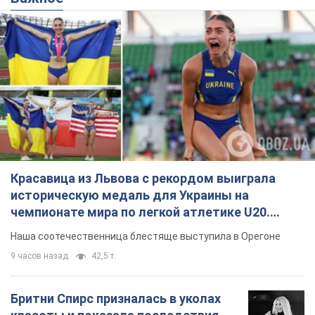
историческую медаль для Украины на
чемпионате мира по легкой атлетике U20.
Видео
Наша соотечественница блестяще выступила в Орегоне
9 часов назад
42,5 т.
Бритни Спирс призналась в уколах
красоты и показала последствия
неудачной косметологии: ходила
так почти месяц
Заметный эффект от процедуры сохранялся
около четырех недель
5 часов назад
1,6 т.
В России арестовали разработчиков
дрона, который в апреле был
представлен Путину: в чём дело
Их подозревают в мошенничестве