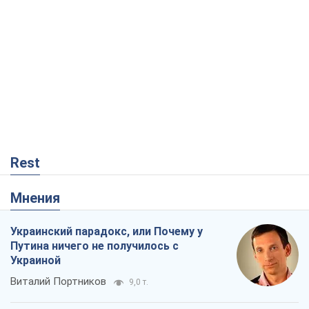
Мнения
Украинский парадокс, или Почему у
Путина ничего не получилось с
Украиной
Виталий Портников
9,0 т.
Москва выдвигает претензии Пекину:
дружба превращается в зависимость
России от Китая
Виктор Каспрук
8,2 т.
Дух Анкориджа окончательно
испарился
Виктор Андрусив
2,3 т.