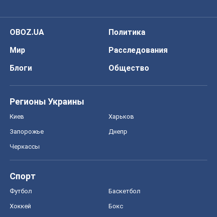
Запорожье
Днепр
Черкассы
Спорт
Футбол
Баскетбол
Хоккей
Бокс
Формула-1
Моя школа
ГДЗ
Учебники
Онлайн уроки
ДПА
ЗНО
НМТ
СНГ решебники
Авто