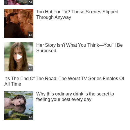
Подпишись на наш Telegram . Присылаем лишь "горящие"