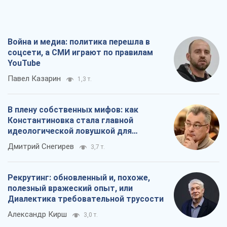
российских оккупантов
Дмитрий Снегирев
3,7 т.
Рекрутинг: обновленный и, похоже,
полезный вражеский опыт, или
Диалектика требовательной трусости
Александр Кирш
3,0 т.
Ни оружия, ни людей: как Лукашенко
создает новую армию
Игар Тышкевич
17,2 т.
Все мнения