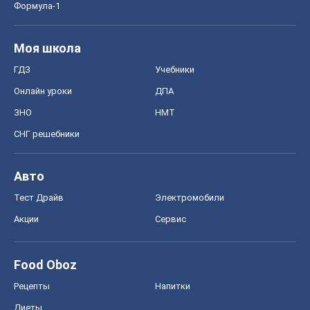
Тест Драйв
Электромобили
Акции
Сервис
Food Oboz
Рецепты
Напитки
Диеты
Экономика
Рынки и компании
Mакроэкономика
MedOboz
Новости медицины
MAMACLUB
Шоу