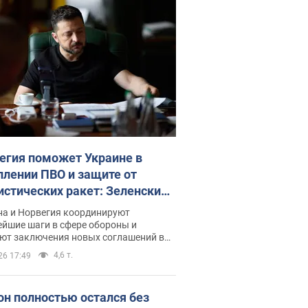
егия поможет Украине в
плении ПВО и защите от
истических ракет: Зеленский
рыл подробности
на и Норвегия координируют
ейшие шаги в сфере обороны и
ют заключения новых соглашений в
 стратегического партнерства
4,6 т.
26 17:49
он полностью остался без