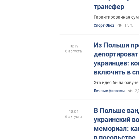
трансфер
Гарантированная сум
Спорт Oboz
1,5 т.
Из Польши п
18:19
6 августа
депортироват
украинцев: ко
включить в с
Эта идея была озвуче
Личные финансы
2,
В Польше ван
18:04
6 августа
украинский в
мемориал: ка
в посольстве.