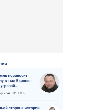
ения
мль переносит
ну в тыл Европы:
 угрозой
тическая
6,0 т.
ор Ягун
истика
чьей стороне истории