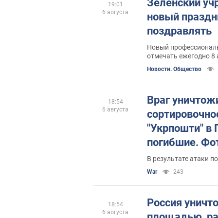
Зеленский уч
19:01
6 августа
новый праздни
поздравлять
Новый профессиональ
отмечать ежегодно 8 
Новости. Общество
Враг уничтож
18:54
6 августа
сортировочно
"Укрпошти" в 
погибшие. Фо
В результате атаки п
War
243
Россия уничт
18:54
6 августа
площадью, ра