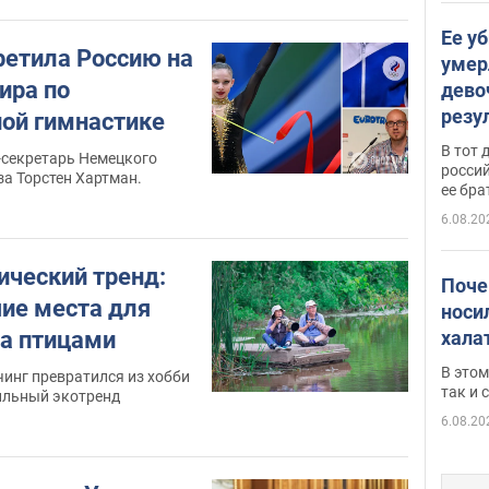
Ее у
ретила Россию на
умер
ира по
дево
резу
ой гимнастике
атак
В тот 
-секретарь Немецкого
обла
россий
а Торстен Хартман.
ее бра
6.08.20
ический тренд:
Поче
ие места для
носи
а птицами
хала
В этом
инг превратился из хобби
так и
тильный экотренд
6.08.20