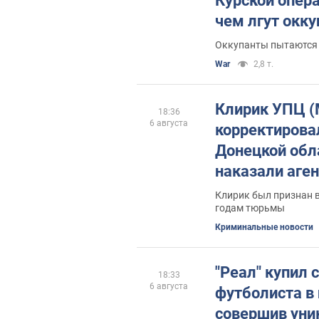
Курской опер
чем лгут окк
Оккупанты пытаются
War
2,8 т.
Клирик УПЦ 
18:36
6 августа
корректирова
Донецкой обл
наказали аге
Клирик был признан в
годам тюрьмы
Криминальные новости
"Реал" купил 
18:33
6 августа
футболиста в 
совершив ун