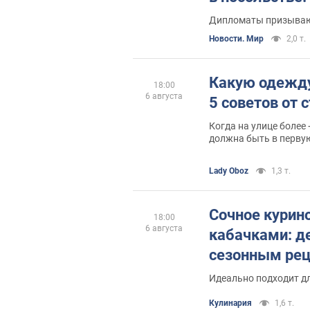
Дипломаты призываю
Новости. Мир
2,0 т.
Какую одежду
18:00
6 августа
5 советов от 
Когда на улице более
должна быть в перву
Lady Oboz
1,3 т.
Сочное курин
18:00
6 августа
кабачками: д
сезонным ре
Идеально подходит д
Кулинария
1,6 т.