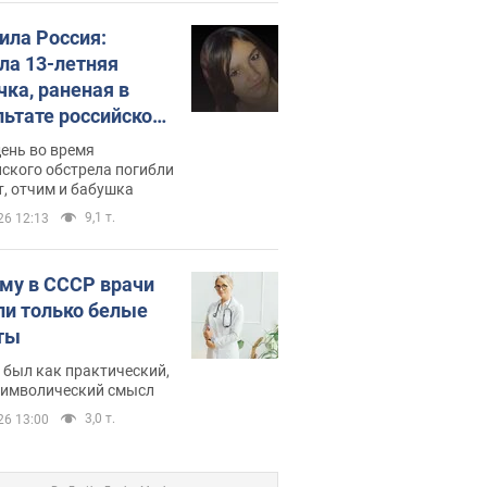
била Россия:
ла 13-летняя
чка, раненая в
льтате российской
и на Сумскую
день во время
сть. Фото
ского обстрела погибли
т, отчим и бабушка
9,1 т.
26 12:13
му в СССР врачи
ли только белые
ты
 был как практический,
 символический смысл
3,0 т.
26 13:00