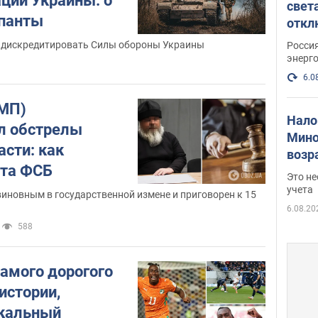
ации Украины: о
свет
упанты
откл
энер
 дискредитировать Силы обороны Украины
Росси
энерг
6.0
(МП)
Нало
л обстрелы
Мино
асти: как
возра
нта ФСБ
нужн
Это н
учета
иновным в государственной измене и приговорен к 15
6.08.20
588
самого дорогого
истории,
икальный