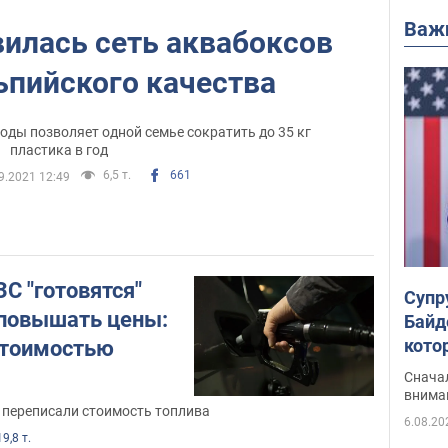
Важ
вилась сеть аквабоксов
ьпийского качества
оды позволяет одной семье сократить до 35 кг
пластика в год
6,5 т.
661
9.2021 12:49
С "готовятся"
Супр
повышать цены:
Байд
кото
 стоимостью
"агр
Сначал
внима
 переписали стоимость топлива
6.08.20
19,8 т.