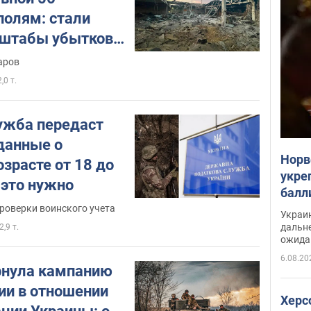
олям: стали
сштабы убытков
бизнеса
аров
2,0 т.
ужба передаст
данные о
Норв
зрасте от 18 до
укре
 это нужно
балл
раск
роверки воинского учета
Украи
дальн
2,9 т.
ожида
рамках
6.08.20
рнула кампанию
и в отношении
Херс