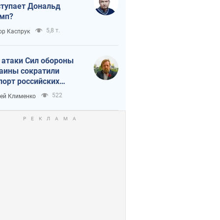
тупает Дональд
мп?
5,8 т.
ор Каспрук
 атаки Сил обороны
аины сократили
порт российских
тепродуктов
522
ей Клименко