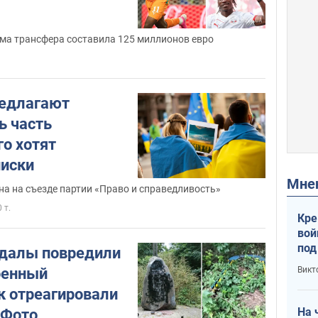
ма трансфера составила 125 миллионов евро
редлагают
ь часть
го хотят
писки
Мн
на на съезде партии «Право и справедливость»
0 т.
Кре
вой
под
далы повредили
кри
оенный
Викт
лог
к отреагировали
На 
 Фото