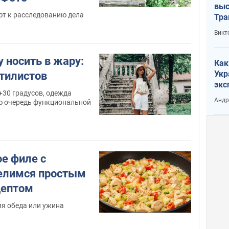
выс
т к расследованию дела
Тра
Викт
 носить в жару:
Как
Укр
стилистов
экс
 +30 градусов, одежда
неф
Андр
ю очередь функциональной
ое филе с
елимся простым
цептом
ля обеда или ужина