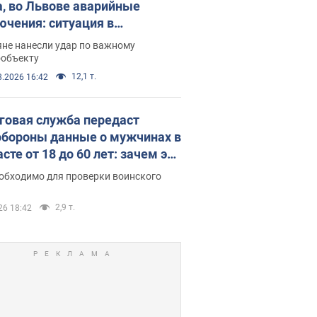
а, во Львове аварийные
ючения: ситуация в
госистеме 6 августа
яне нанесли удар по важному
ообъекту
12,1 т.
8.2026 16:42
говая служба передаст
бороны данные о мужчинах в
сте от 18 до 60 лет: зачем это
о
еобходимо для проверки воинского
2,9 т.
26 18:42