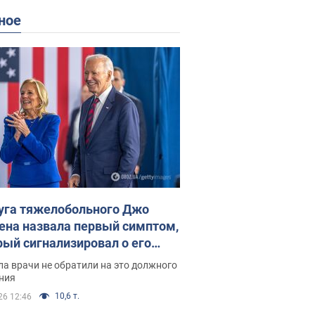
ное
уга тяжелобольного Джо
ена назвала первый симптом,
рый сигнализировал о его
ессивном" раке
а врачи не обратили на это должного
ния
10,6 т.
26 12:46