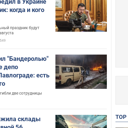
редил в Украине
к: когда и кого
ный праздник будут
августа
549
ил "Бандеролью"
е депо
Павлограде: есть
то
огибли две сотрудницы
TO
ожила склады
вной 56