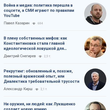
Война и медиа: политика перешла в
соцсети, а СМИ играют по правилам
YouTube
Павел Казарин
684
В плену собственных мифов: как
Константиновка стала главной
идеологической ловушкой для
российских оккупантов
Дмитрий Снегирев
2,5 т.
Рекрутинг: обновленный и, похоже,
полезный вражеский опыт, или
Диалектика требовательной трусости
Александр Кирш
2,1 т.
Ни оружия, ни людей: как Лукашенко
создает новую армию